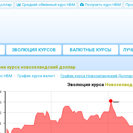
Доллар
Cредний обменный курс НБM
Получить курс НБМ
Про
ЭВОЛЮЦИЯ КУРСОВ
ВАЛЮТНЫЕ КУРСЫ
ЛУЧ
БАНКОВ
ик курса новозеландский доллар
рс НБМ
График курса валют
График курса Новозеландский Доллар
Эволюция курса
Новозеланд
4
макс
3
2
1