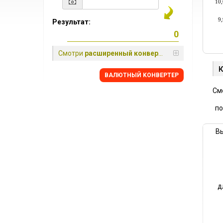
10,
9,
Результат:
Смотри
расширенный конвертер
BАЛЮТНЫЙ KОНВЕРТЕР
См
по
В
д