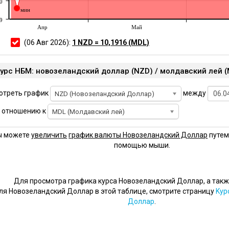
0
мин
9
Апр
Май
(06 Авг 2026):
1 NZD = 10,1916 (MDL)
отреть график
между
NZD (Новозеландский Доллар)
 отношению к
MDL (Молдавский лей)
ы можете
увеличить
график валюты Новозеландский Доллар
путем
помощью мыши.
Для просмотра графика курса Новозеландский Доллар, а такж
ля Новозеландский Доллар в этой таблице, смотрите страницу
Kур
Доллар
.