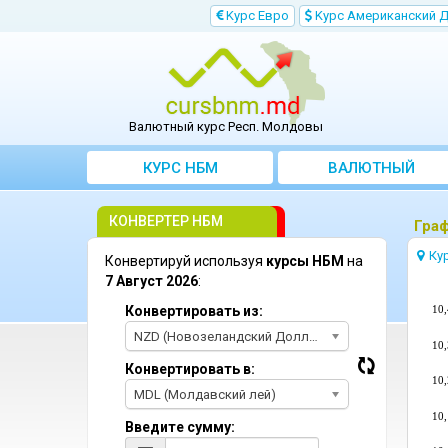
Kурс Евро
Kурс Aмериканский 
Валютный курс Респ. Молдовы
КУРС НБМ
BАЛЮТНЫЙ
KОНВЕРТЕР
КОНВЕРТЕР НБМ
Граф
Ку
Конвертируй используя
курсы НБМ
на
7 Август 2026
:
10,
Конвертировать из:
NZD (Новозеландский Доллар)
10,
Конвертировать в:
10,
MDL (Молдавский лей)
10,
Введите сумму: