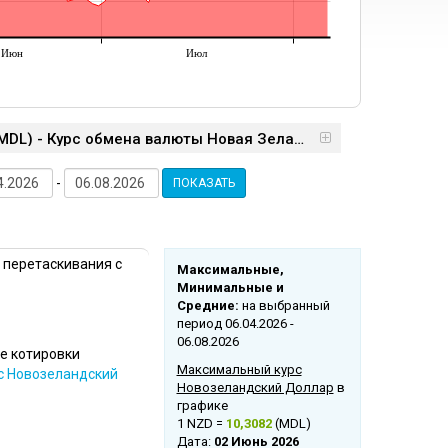
Июн
Июл
Курс НБМ: новозеландский доллар (NZD) / молдавский лей (MDL) - Курс обменa валюты Новая Зеландия
-
ПОКАЗАТЬ
 перетаскивания с
Mаксимальные,
Mинимальные и
Cредние:
на выбранный
период 06.04.2026 -
06.08.2026
е котировки
Максимальный курс
с Новозеландский
Новозеландский Доллар
в
графике
1 NZD =
10,3082
(MDL)
Дата:
02 Июнь 2026