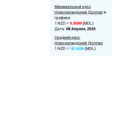
Минимальный курс
Новозеландский Доллар
в
графике
1 NZD =
9,9589
(MDL)
Дата:
08 Апрель 2026
Средний курс
Новозеландский Доллар
1 NZD =
10,1426
(MDL)