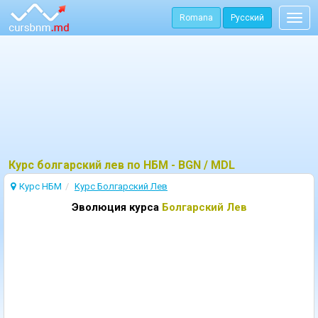
Romana
Русский
Togg
navig
Курс болгарский лев по НБМ - BGN / MDL
Курс НБМ
Kурс Болгарский Лев
Эволюция курса
Болгарский Лев