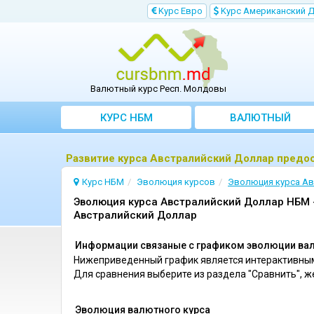
Kурс Евро
Kурс Aмериканский 
Валютный курс Респ. Молдовы
КУРС НБМ
BАЛЮТНЫЙ
KОНВЕРТЕР
Развитие курса Австралийский Доллар пред
Курс НБМ
Эволюция курсов
Эволюция курсa А
Эволюция курса Австралийский Доллар НБМ -
Австралийский Доллар
Информации связаные с графиком эволюции вал
Нижеприведенный график является интерактивным
Для сравнения выберите из раздела "Сравнить", 
Эволюция валютного курса