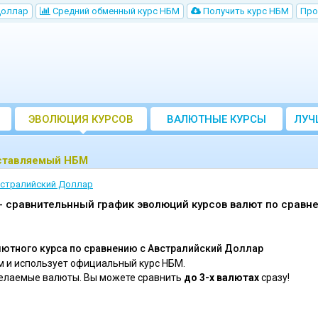
Доллар
Cредний обменный курс НБM
Получить курс НБМ
Про
ЭВОЛЮЦИЯ КУРСОВ
ВАЛЮТНЫЕ КУРСЫ
ЛУЧ
БАНКОВ
оставляемый НБМ
встралийский Доллар
 сравнительнный график эволюций курсов валют по сравн
ютного курса по сравнению c Австралийский Доллар
 и использует официальный курс НБМ.
желаемые валюты. Вы можете сравнить
до 3-х валютах
сразу!