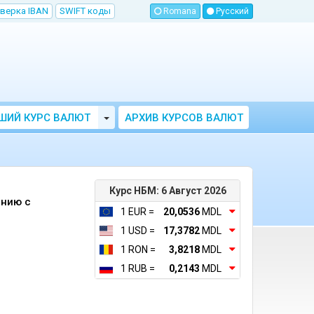
верка IBAN
SWIFT коды
Romana
Русский
Toggle Dropdown
ШИЙ КУРС ВАЛЮТ
АРХИВ КУРСОВ ВАЛЮТ
МОЛДОВЫ
НБМ
Курс НБМ: 6 Август 2026
ению c
1 EUR =
20,0536
MDL
1 USD =
17,3782
MDL
1 RON =
3,8218
MDL
1 RUB =
0,2143
MDL