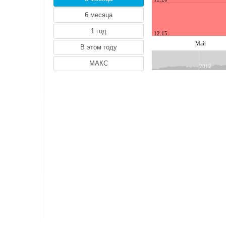
AED (О.А.Э. Дирхам)
TRY (Турецкая Лира)
12.15
ALL (Албанский лек)
Май
AMD (Армянский Драм)
AZN (Азербайджанский Манат)
2012
BYN (Белорусский Рубль)
CNY (Китайский юань Ренминби)
GEL (Грузинский Лари)
HKD (Гонконгский доллаp)
HRK (Хорватская Куна)
ILS (Израильский Шекель)
UAH (Украинская Гривна)
INR (Индийская pупия)
ISK (Исландская Крона)
KGS (Киргизский Сом)
KRW (Южнокорейский вон)
KWD (Кувейтский Динар)