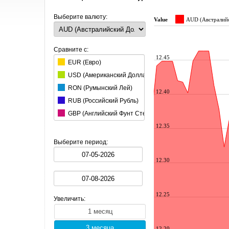
Выберите валюту:
Value
AUD (Австралий
Сравните с:
12.45
EUR (Евро)
USD (Aмериканский Доллар)
RON (Румынский Лей)
12.40
RUB (Российский Рубль)
GBP (Английский Фунт Стерлингов)
12.35
CHF (Швейцарский Франк)
HUF (Венгерский Форинт)
Выберите период:
JPY (Японская Йена)
12.30
CAD (Канадский Доллар)
CZK (Чешская Крона)
DKK (Датская Крона)
12.25
Увеличить:
PLN (Польская Злота)
SEK (Шведская Крона)
BGN (Болгарский Лев)
12.20