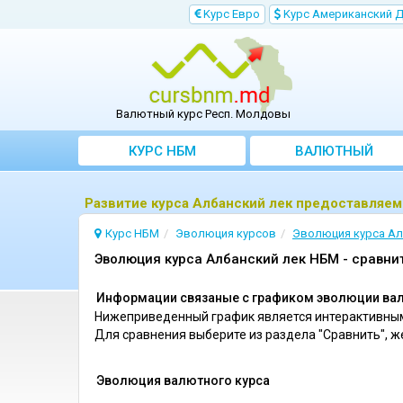
Kурс Евро
Kурс Aмериканский 
Валютный курс Респ. Молдовы
КУРС НБМ
BАЛЮТНЫЙ
KОНВЕРТЕР
Развитие курса Албанский лек предоставляе
Курс НБМ
Эволюция курсов
Эволюция курсa Ал
Эволюция курса Албанский лек НБМ - сравни
Информации связаные с графиком эволюции валю
Нижеприведенный график является интерактивным
Для сравнения выберите из раздела "Сравнить", 
Эволюция валютного курса