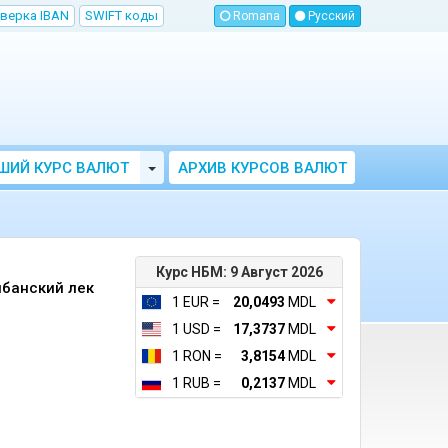
верка IBAN
SWIFT коды
Romana
Русский
Toggle Dropdown
ШИЙ КУРС ВАЛЮТ
АРХИВ КУРСОВ ВАЛЮТ
МОЛДОВЫ
НБМ
Курс НБМ: 9 Август 2026
лбанский лек
1 EUR =
20,0493
MDL
1 USD =
17,3737
MDL
1 RON =
3,8154
MDL
1 RUB =
0,2137
MDL