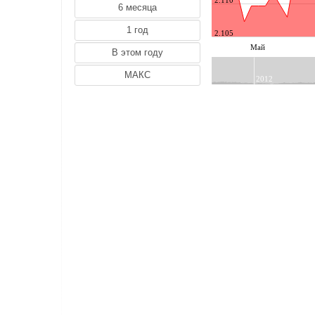
BGN (Болгарский Лев)
AED (О.А.Э. Дирхам)
2.105
TRY (Турецкая Лира)
Май
AMD (Армянский Драм)
AZN (Азербайджанский Манат)
2012
BYN (Белорусский Рубль)
CNY (Китайский юань Ренминби)
GEL (Грузинский Лари)
HKD (Гонконгский доллаp)
HRK (Хорватская Куна)
ILS (Израильский Шекель)
UAH (Украинская Гривна)
INR (Индийская pупия)
ISK (Исландская Крона)
KGS (Киргизский Сом)
KRW (Южнокорейский вон)
KWD (Кувейтский Динар)
KZT (Казахский Тенге)