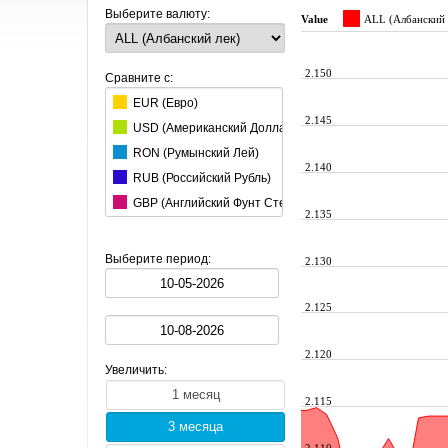
Выберите валюту:
Value
ALL (Албанский 
2.150
Сравните с:
EUR (Евро)
2.145
USD (Aмериканский Доллар)
RON (Румынский Лей)
2.140
RUB (Российский Рубль)
GBP (Английский Фунт Стерлингов)
2.135
CHF (Швейцарский Франк)
HUF (Венгерский Форинт)
Выберите период:
2.130
AUD (Австралийский Доллар)
JPY (Японская Йена)
2.125
CAD (Канадский Доллар)
CZK (Чешская Крона)
2.120
Увеличить:
DKK (Датская Крона)
2.115
PLN (Польская Злота)
SEK (Шведская Крона)
2.110