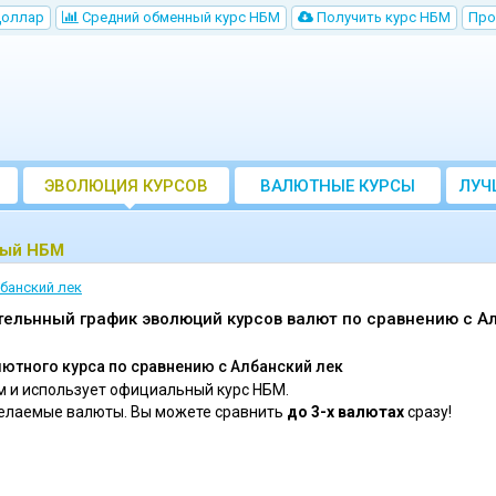
Доллар
Cредний обменный курс НБM
Получить курс НБМ
Про
ЭВОЛЮЦИЯ КУРСОВ
ВАЛЮТНЫЕ КУРСЫ
ЛУЧ
БАНКОВ
мый НБМ
банский лек
тельнный график эволюций курсов валют по сравнению c А
тного курса по сравнению c Албанский лек
 и использует официальный курс НБМ.
желаемые валюты. Вы можете сравнить
до 3-х валютах
сразу!