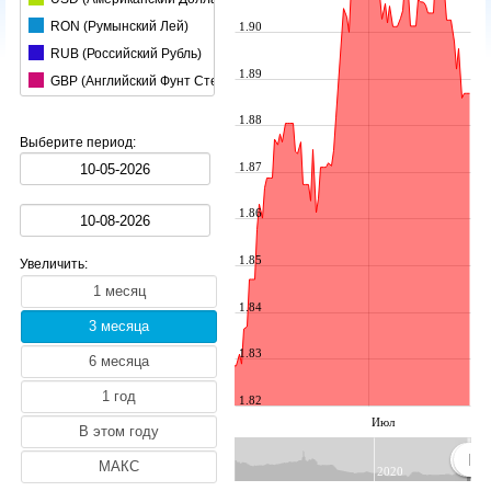
RON (Румынский Лей)
1.90
RUB (Российский Рубль)
1.89
GBP (Английский Фунт Стерлингов)
CHF (Швейцарский Франк)
1.88
HUF (Венгерский Форинт)
Выберите период:
AUD (Австралийский Доллар)
1.87
JPY (Японская Йена)
1.86
CAD (Канадский Доллар)
CZK (Чешская Крона)
1.85
Увеличить:
DKK (Датская Крона)
PLN (Польская Злота)
1.84
SEK (Шведская Крона)
1.83
BGN (Болгарский Лев)
AED (О.А.Э. Дирхам)
1.82
TRY (Турецкая Лира)
Июл
ALL (Албанский лек)
AMD (Армянский Драм)
2020