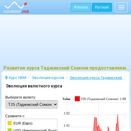
Romana
Русский
Togg
navig
Развитие курса Таджикский Сомони предоставляемый НБМ
Курс НБМ
Эволюция курсов
Эволюция курсa Таджикский Сомони
Эволюция валютного курса
Выберите валюту:
Value
TJS (Таджикский Сомони)
1.8869
1.92
Сравните с:
EUR (Евро)
1.91
USD (Aмериканский Доллар)