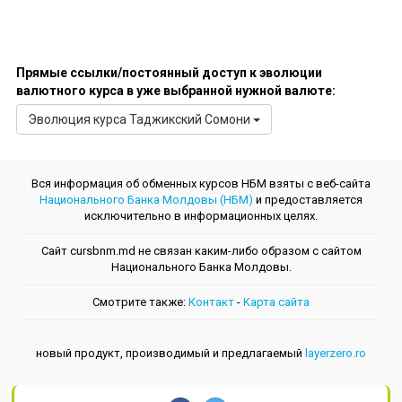
RSD (Сербский Динар)
TMT (Туркменский Манат)
UZS (Узбекский Сум)
Прямые ссылки/постоянный доступ к эволюции
валютного курса в уже выбранной нужной валюте:
Эволюция курсa Таджикский Сомони
Вся информация об обменных курсов НБМ взяты с веб-сайта
Национального Банка Молдовы (НБМ)
и предоставляется
исключительно в информационных целях.
Сайт cursbnm.md не связан каким-либо образом с сайтом
Национального Банка Молдовы.
Смотрите также:
Контакт
-
Kарта сайта
новый продукт, производимый и предлагаемый
layerzero.ro