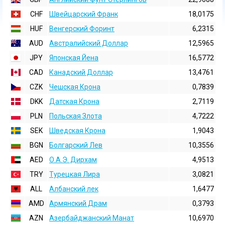
CHF
Швейцарский Франк
18,0175
HUF
Венгерский Форинт
6,2315
AUD
Австралийский Доллар
12,5965
JPY
Японская Йена
16,5772
CAD
Канадский Доллар
13,4761
CZK
Чешская Крона
0,7839
DKK
Датская Крона
2,7119
PLN
Польская Злота
4,7222
SEK
Шведская Крона
1,9043
BGN
Болгарский Лев
10,3556
AED
О.А.Э. Дирхам
4,9513
TRY
Турецкая Лира
3,0821
ALL
Албанский лек
1,6477
AMD
Армянский Драм
0,3793
AZN
Азербайджанский Манат
10,6970