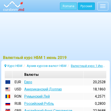
Romana
Русский
Togg
navig
Bалютный курс НБМ 1 июнь 2019
Курс НБМ
Архив курсов валют НБМ
Валютный курс 1 Июнь 2019
Валюты
EUR
Евро
20,2528
USD
Aмериканский Доллар
18,1860
RON
Румынский Лей
4,2571
RUB
Российский Рубль
0,2800
GBP
Английский Фунт Стерлингов
22,9688