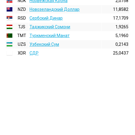
NOK
Норвежская Крона
2,0758
NZD
Новозеландский Доллар
11,8582
RSD
Сербский Динар
17,1709
TJS
Таджикский Сомони
1,9265
TMT
Туркменский Манат
5,1960
UZS
Узбекский Сум
0,2143
XDR
СДР
25,0437