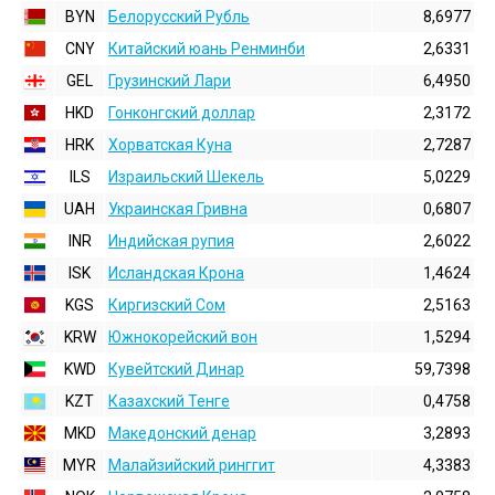
BYN
Белорусский Рубль
8,6977
CNY
Китайский юань Ренминби
2,6331
GEL
Грузинский Лари
6,4950
HKD
Гонконгский доллаp
2,3172
HRK
Хорватская Куна
2,7287
ILS
Израильский Шекель
5,0229
UAH
Украинская Гривна
0,6807
INR
Индийская pупия
2,6022
ISK
Исландская Крона
1,4624
KGS
Киргизский Сом
2,5163
KRW
Южнокорейский вон
1,5294
KWD
Кувейтский Динар
59,7398
KZT
Казахский Тенге
0,4758
MKD
Македонский денар
3,2893
MYR
Малайзийский ринггит
4,3383