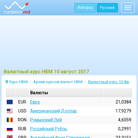
Romana
Русский
Togg
navig
Bалютный курс НБМ 10 август 2017
Курс НБМ
Архив курсов валют НБМ
Валютный курс 10 Август 2017
Валюты
EUR
Евро
21,0384
USD
Aмериканский Доллар
17,9279
RON
Румынский Лей
4,6059
RUB
Российский Рубль
0,2991
GBP
Английский Фунт Стерлингов
23,3151