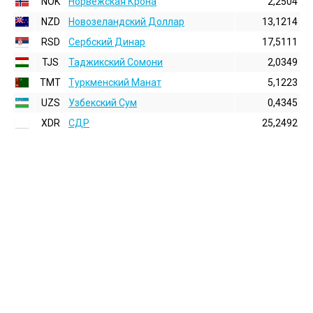
NOK
Норвежская Крона
2,2504
NZD
Новозеландский Доллар
13,1214
RSD
Сербский Динар
17,5111
TJS
Таджикский Сомони
2,0349
TMT
Туркменский Манат
5,1223
UZS
Узбекский Сум
0,4345
XDR
СДР
25,2492