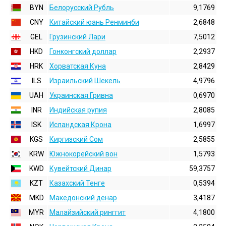
BYN
Белорусский Рубль
9,1769
CNY
Китайский юань Ренминби
2,6848
GEL
Грузинский Лари
7,5012
HKD
Гонконгский доллаp
2,2937
HRK
Хорватская Куна
2,8429
ILS
Израильский Шекель
4,9796
UAH
Украинская Гривна
0,6970
INR
Индийская pупия
2,8085
ISK
Исландская Крона
1,6997
KGS
Киргизский Сом
2,5855
KRW
Южнокорейский вон
1,5793
KWD
Кувейтский Динар
59,3757
KZT
Казахский Тенге
0,5394
MKD
Македонский денар
3,4187
MYR
Малайзийский ринггит
4,1800