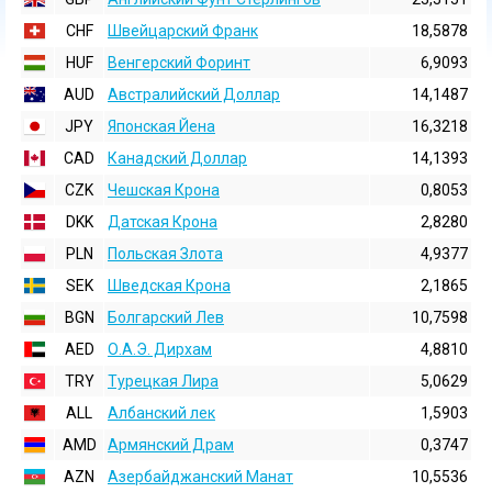
CHF
Швейцарский Франк
18,5878
HUF
Венгерский Форинт
6,9093
AUD
Австралийский Доллар
14,1487
JPY
Японская Йена
16,3218
CAD
Канадский Доллар
14,1393
CZK
Чешская Крона
0,8053
DKK
Датская Крона
2,8280
PLN
Польская Злота
4,9377
SEK
Шведская Крона
2,1865
BGN
Болгарский Лев
10,7598
AED
О.А.Э. Дирхам
4,8810
TRY
Турецкая Лира
5,0629
ALL
Албанский лек
1,5903
AMD
Армянский Драм
0,3747
AZN
Азербайджанский Манат
10,5536