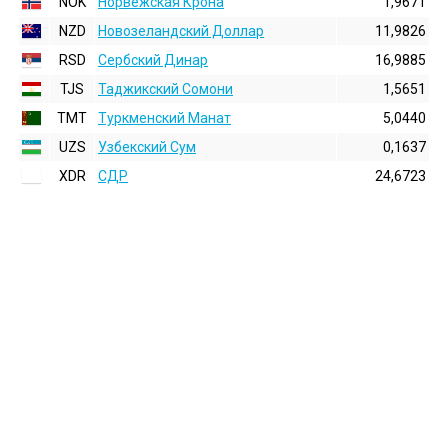
NOK
Норвежская Крона
1,9671
NZD
Новозеландский Доллар
11,9826
RSD
Сербский Динар
16,9885
TJS
Таджикский Сомони
1,5651
TMT
Туркменский Манат
5,0440
UZS
Узбекский Сум
0,1637
XDR
СДР
24,6723