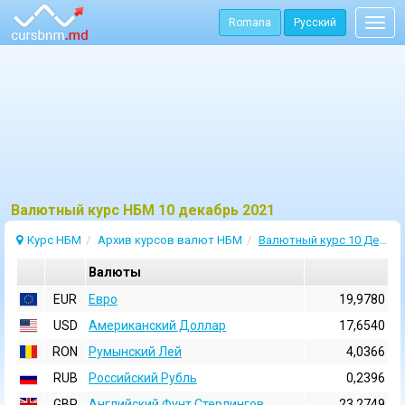
Romana
Русский
Togg
navig
Bалютный курс НБМ 10 декабрь 2021
Курс НБМ
Архив курсов валют НБМ
Валютный курс 10 Декабрь 2021
Валюты
EUR
Евро
19,9780
USD
Aмериканский Доллар
17,6540
RON
Румынский Лей
4,0366
RUB
Российский Рубль
0,2396
GBP
Английский Фунт Стерлингов
23,2749