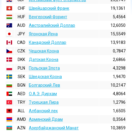
CHF
Швейцарский Франк
19,1361
HUF
Венгерский Форинт
5,4564
AUD
Австралийский Доллар
12,6050
JPY
Японская Йена
15,5549
CAD
Канадский Доллар
13,9183
CZK
Чешская Крона
0,7847
DKK
Датская Крона
2,6866
PLN
Польская Злота
4,3298
SEK
Шведская Крона
1,9470
BGN
Болгарский Лев
10,2147
AED
О.А.Э. Дирхам
4,8064
TRY
Турецкая Лира
1,2796
ALL
Албанский лек
1,6505
AMD
Армянский Драм
0,3564
AZN
Азербайджанский Манат
10,3859