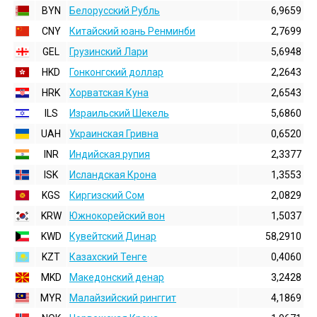
BYN
Белорусский Рубль
6,9659
CNY
Китайский юань Ренминби
2,7699
GEL
Грузинский Лари
5,6948
HKD
Гонконгский доллаp
2,2643
HRK
Хорватская Куна
2,6543
ILS
Израильский Шекель
5,6860
UAH
Украинская Гривна
0,6520
INR
Индийская pупия
2,3377
ISK
Исландская Крона
1,3553
KGS
Киргизский Сом
2,0829
KRW
Южнокорейский вон
1,5037
KWD
Кувейтский Динар
58,2910
KZT
Казахский Тенге
0,4060
MKD
Македонский денар
3,2428
MYR
Малайзийский ринггит
4,1869