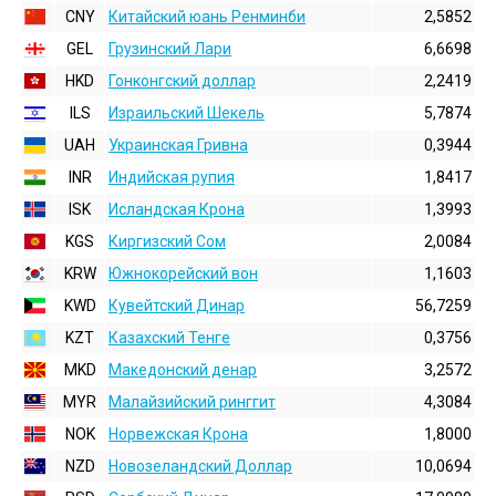
CNY
Китайский юань Ренминби
2,5852
GEL
Грузинский Лари
6,6698
HKD
Гонконгский доллаp
2,2419
ILS
Израильский Шекель
5,7874
UAH
Украинская Гривна
0,3944
INR
Индийская pупия
1,8417
ISK
Исландская Крона
1,3993
KGS
Киргизский Сом
2,0084
KRW
Южнокорейский вон
1,1603
KWD
Кувейтский Динар
56,7259
KZT
Казахский Тенге
0,3756
MKD
Македонский денар
3,2572
MYR
Малайзийский ринггит
4,3084
NOK
Норвежская Крона
1,8000
NZD
Новозеландский Доллар
10,0694