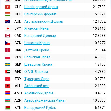
CHF
Швейцарский Франк
21,7503
HUF
Венгерский Форинт
5,5921
AUD
Австралийский Доллар
12,1762
JPY
Японская Йена
10,8113
CAD
Канадский Доллар
12,3933
CZK
Чешская Крона
0,8272
DKK
Датская Крона
2,6844
PLN
Польская Злота
4,6568
SEK
Шведская Крона
1,8105
AED
О.А.Э. Дирхам
4,7830
TRY
Турецкая Лира
0,3738
ALL
Албанский лек
2,1393
AMD
Армянский Драм
0,4782
AZN
Азербайджанский Манат
10,3360
BYN
Белорусский Рубль
6,1374