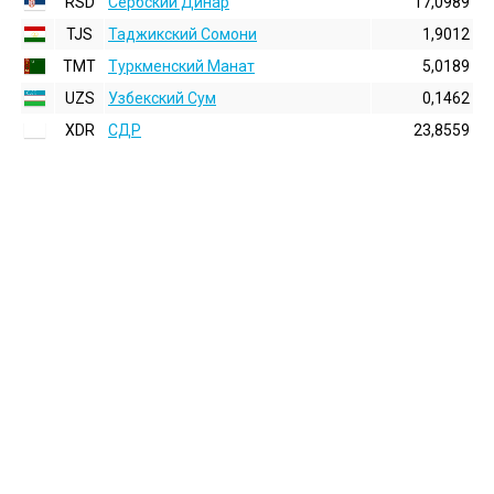
RSD
Сербский Динар
17,0989
TJS
Таджикский Сомони
1,9012
TMT
Туркменский Манат
5,0189
UZS
Узбекский Сум
0,1462
XDR
СДР
23,8559