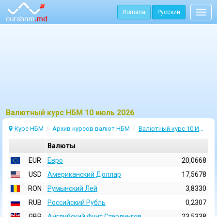
Romana
Русский
Togg
navig
Bалютный курс НБМ 10 июль 2026
Курс НБМ
Архив курсов валют НБМ
Валютный курс 10 Июль 2026
Валюты
EUR
Евро
20,0668
USD
Aмериканский Доллар
17,5678
RON
Румынский Лей
3,8330
RUB
Российский Рубль
0,2307
GBP
Английский Фунт Стерлингов
23,5338