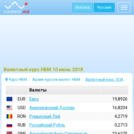
Romana
Русский
Togg
navig
Bалютный курс НБМ 10 июнь 2018
Курс НБМ
Архив курсов валют НБМ
Валютный курс 10 Июнь 2018
Валюты
EUR
Евро
19,8926
USD
Aмериканский Доллар
16,8204
RON
Румынский Лей
4,2719
RUB
Российский Рубль
0,2713
GBP
Английский Фунт Стерлингов
22,6275