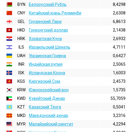
BYN
Белорусский Рубль
8,4298
CNY
Китайский юань Ренминби
2,6308
GEL
Грузинский Лари
6,8613
HKD
Гонконгский доллаp
2,1438
HRK
Хорватская Куна
2,6932
ILS
Израильский Шекель
4,7111
UAH
Украинская Гривна
0,6427
INR
Индийская pупия
2,5065
ISK
Исландская Крона
1,6003
KGS
Киргизский Сом
2,4573
KRW
Южнокорейский вон
1,5735
KWD
Кувейтский Динар
55,7059
KZT
Казахский Тенге
0,5041
MKD
Македонский денар
3,2316
MYR
Малайзийский ринггит
4,2294