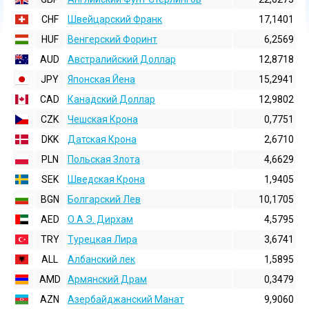
CHF
Швейцарский Франк
17,1401
HUF
Венгерский Форинт
6,2569
AUD
Австралийский Доллар
12,8718
JPY
Японская Йена
15,2941
CAD
Канадский Доллар
12,9802
CZK
Чешская Крона
0,7751
DKK
Датская Крона
2,6710
PLN
Польская Злота
4,6629
SEK
Шведская Крона
1,9405
BGN
Болгарский Лев
10,1705
AED
О.А.Э. Дирхам
4,5795
TRY
Турецкая Лира
3,6741
ALL
Албанский лек
1,5895
AMD
Армянский Драм
0,3479
AZN
Азербайджанский Манат
9,9060