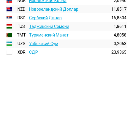
NOK
Норвежская Крона
2,0940
NZD
Новозеландский Доллар
11,8517
RSD
Сербский Динар
16,8504
TJS
Таджикский Сомони
1,8611
TMT
Туркменский Манат
4,8058
UZS
Узбекский Сум
0,2063
XDR
СДР
23,9365