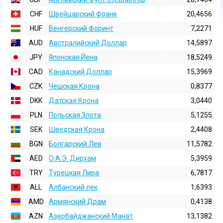
CHF
Швейцарский Франк
20,4656
HUF
Венгерский Форинт
7,2271
AUD
Австралийский Доллар
14,5897
JPY
Японская Йена
18,5249
CAD
Канадский Доллар
15,3969
CZK
Чешская Крона
0,8377
DKK
Датская Крона
3,0440
PLN
Польская Злота
5,1255
SEK
Шведская Крона
2,4408
BGN
Болгарский Лев
11,5782
AED
О.А.Э. Дирхам
5,3959
TRY
Турецкая Лира
6,7817
ALL
Албанский лек
1,6393
AMD
Армянский Драм
0,4138
AZN
Азербайджанский Манат
13,1382