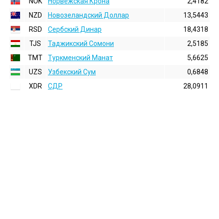
NOK
Норвежская Крона
2,4182
NZD
Новозеландский Доллар
13,5443
RSD
Сербский Динар
18,4318
TJS
Таджикский Сомони
2,5185
TMT
Туркменский Манат
5,6625
UZS
Узбекский Сум
0,6848
XDR
СДР
28,0911