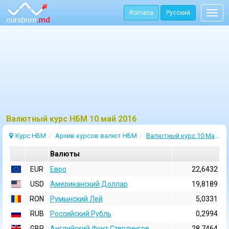
Romana
Русский
Togg
navig
Bалютный курс НБМ 10 май 2016
Курс НБМ
Архив курсов валют НБМ
Валютный курс 10 Май 2016
Валюты
EUR
Евро
22,6432
USD
Aмериканский Доллар
19,8189
RON
Румынский Лей
5,0331
RUB
Российский Рубль
0,2994
GBP
Английский Фунт Стерлингов
28,7464