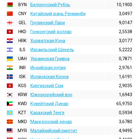
BYN
Белорусский Рубль
10,1900
CNY
Китайский юань Ренминби
3,0497
GEL
Грузинский Лари
9,0147
HKD
Гонконгский доллаp
2,5538
HRK
Хорватская Куна
3,0177
ILS
Израильский Шекель
5,2222
UAH
Украинская Гривна
0,7871
INR
Индийская pупия
2,9761
ISK
Исландская Крона
1,6191
KGS
Киргизский Сом
2,9035
KRW
Южнокорейский вон
1,6943
KWD
Кувейтский Динар
65,9750
KZT
Казахский Тенге
0,5934
MKD
Македонский денар
3,6780
MYR
Малайзийский ринггит
4,9495