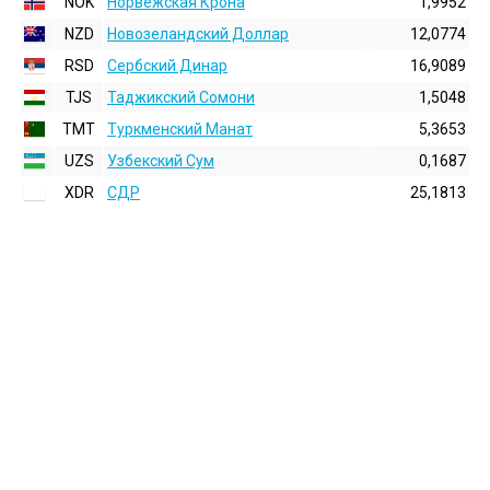
NOK
Норвежская Крона
1,9952
NZD
Новозеландский Доллар
12,0774
RSD
Сербский Динар
16,9089
TJS
Таджикский Сомони
1,5048
TMT
Туркменский Манат
5,3653
UZS
Узбекский Сум
0,1687
XDR
СДР
25,1813