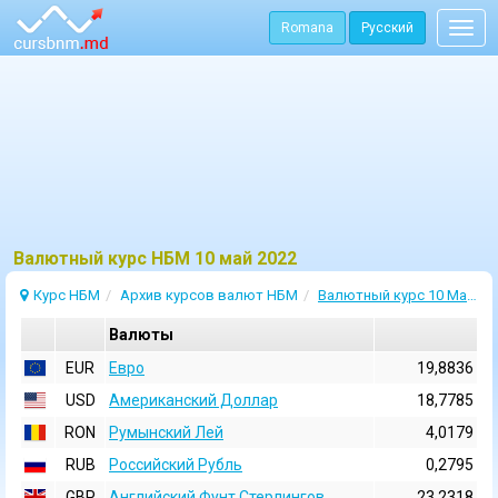
Romana
Русский
Togg
navig
Bалютный курс НБМ 10 май 2022
Курс НБМ
Архив курсов валют НБМ
Валютный курс 10 Май 2022
Валюты
EUR
Евро
19,8836
USD
Aмериканский Доллар
18,7785
RON
Румынский Лей
4,0179
RUB
Российский Рубль
0,2795
GBP
Английский Фунт Стерлингов
23,2318