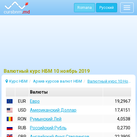
Romana
Русский
Togg
navig
Bалютный курс НБМ 10 ноябрь 2019
Курс НБМ
Архив курсов валют НБМ
Валютный курс 10 Ноябрь 2019
Валюты
EUR
Евро
19,2967
USD
Aмериканский Доллар
17,4151
RON
Румынский Лей
4,0538
RUB
Российский Рубль
0,2730
GBP
Английский Фунт Стерлингов
22,3905