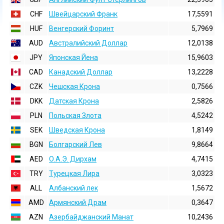
CHF
Швейцарский Франк
17,5591
HUF
Венгерский Форинт
5,7969
AUD
Австралийский Доллар
12,0138
JPY
Японская Йена
15,9603
CAD
Канадский Доллар
13,2228
CZK
Чешская Крона
0,7566
DKK
Датская Крона
2,5826
PLN
Польская Злота
4,5242
SEK
Шведская Крона
1,8149
BGN
Болгарский Лев
9,8664
AED
О.А.Э. Дирхам
4,7415
TRY
Турецкая Лира
3,0323
ALL
Албанский лек
1,5672
AMD
Армянский Драм
0,3647
AZN
Азербайджанский Манат
10,2436