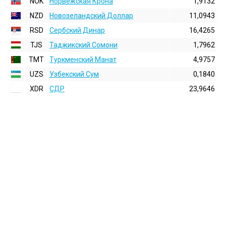
NOK
Норвежская Крона
1,9132
NZD
Новозеландский Доллар
11,0943
RSD
Сербский Динар
16,4265
TJS
Таджикский Сомони
1,7962
TMT
Туркменский Манат
4,9757
UZS
Узбекский Сум
0,1840
XDR
СДР
23,9646