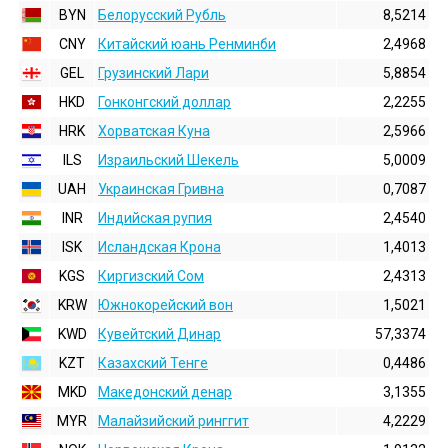
BYN
Белорусский Рубль
8,5214
CNY
Китайский юань Ренминби
2,4968
GEL
Грузинский Лари
5,8854
HKD
Гонконгский доллаp
2,2255
HRK
Хорватская Куна
2,5966
ILS
Израильский Шекель
5,0009
UAH
Украинская Гривна
0,7087
INR
Индийская pупия
2,4540
ISK
Исландская Крона
1,4013
KGS
Киргизский Сом
2,4313
KRW
Южнокорейский вон
1,5021
KWD
Кувейтский Динар
57,3374
KZT
Казахский Тенге
0,4486
MKD
Македонский денар
3,1355
MYR
Малайзийский ринггит
4,2229