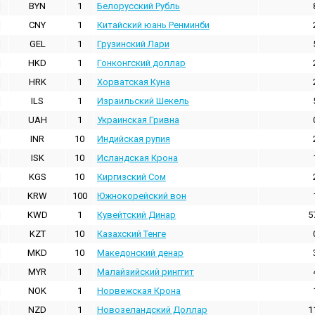
BYN
1
Белорусский Рубль
CNY
1
Китайский юань Ренминби
GEL
1
Грузинский Лари
HKD
1
Гонконгский доллаp
HRK
1
Хорватская Куна
ILS
1
Израильский Шекель
UAH
1
Украинская Гривна
INR
10
Индийская pупия
ISK
10
Исландская Крона
KGS
10
Киргизский Сом
KRW
100
Южнокорейский вон
KWD
1
Кувейтский Динар
5
KZT
10
Казахский Тенге
MKD
10
Македонский денар
MYR
1
Малайзийский ринггит
NOK
1
Норвежская Крона
NZD
1
Новозеландский Доллар
1