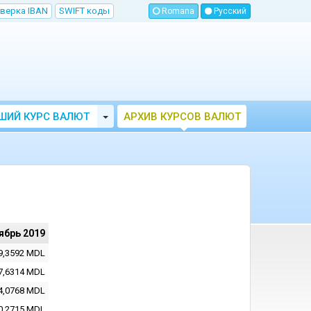
верка IBAN
SWIFT коды
Romana
Русский
Toggle Dropdown
ШИЙ КУРС ВАЛЮТ
АРХИВ КУРСОВ ВАЛЮТ
МОЛДОВЫ
НБМ
ябрь 2019
9,3592
MDL
7,6314
MDL
4,0768
MDL
0,2715
MDL