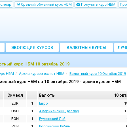
Доллар
Cредний обменный курс НБM
Получить курс НБМ
Про
ЭВОЛЮЦИЯ КУРСОВ
ВАЛЮТНЫЕ КУРСЫ
ЛУЧ
БАНКОВ
тный курс НБМ 10 октябрь 2019
урс НБМ
Архив курсов валют НБМ
Валютный курс 10 Октябрь 2019
менный курс НБМ на 10 октябрь 2019 - архив курсов НБМ
Cимвол
Валюты
10 окт
EUR
1
Евро
1
USD
1
Aмериканский Доллар
1
RON
1
Румынский Лей
RUB
1
Российский Рубль