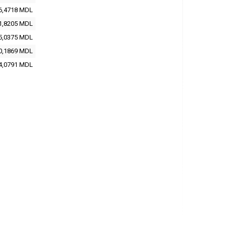
6,4718
MDL
1,8205
MDL
5,0375
MDL
0,1869
MDL
4,0791
MDL