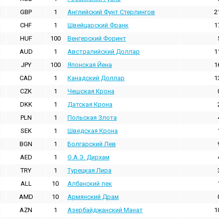
GBP
1
Английский Фунт Стерлингов
2
CHF
1
Швейцарский Франк
1
HUF
100
Венгерский Форинт
AUD
1
Австралийский Доллар
1
JPY
100
Японская Йена
1
CAD
1
Канадский Доллар
1
CZK
1
Чешская Крона
DKK
1
Датская Крона
PLN
1
Польская Злота
SEK
1
Шведская Крона
BGN
1
Болгарский Лев
AED
1
О.А.Э. Дирхам
TRY
1
Турецкая Лира
ALL
10
Албанский лек
AMD
10
Армянский Драм
AZN
1
Азербайджанский Манат
1