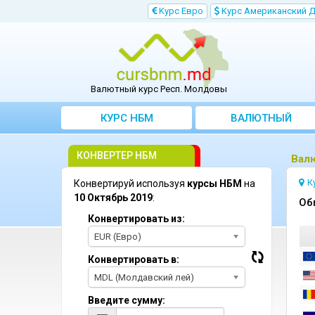
Kурс Евро
Kурс Aмериканский 
Валютный курс Респ. Молдовы
КУРС НБМ
BАЛЮТНЫЙ
KОНВЕРТЕР
КОНВЕРТЕР НБМ
Bалю
К
Конвертируй используя
курсы НБМ
на
10 Октябрь 2019
:
Oб
Конвертировать из:
EUR (Евро)
Конвертировать в:
MDL (Молдавский лей)
Введите сумму: