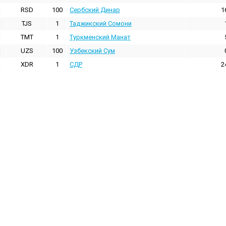
RSD
100
Сербский Динар
1
TJS
1
Таджикский Сомони
TMT
1
Туркменский Манат
UZS
100
Узбекский Сум
XDR
1
СДР
2