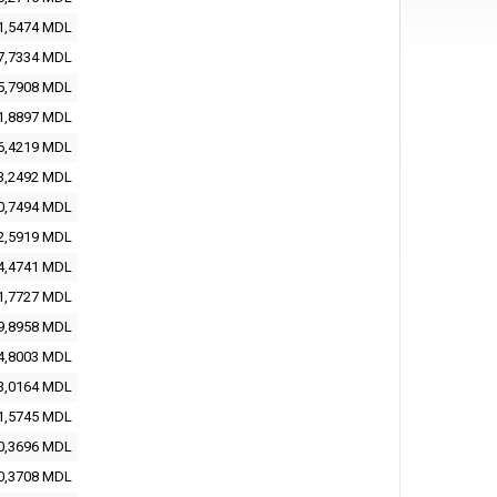
1,5474
MDL
7,7334
MDL
5,7908
MDL
1,8897
MDL
6,4219
MDL
3,2492
MDL
0,7494
MDL
2,5919
MDL
4,4741
MDL
1,7727
MDL
9,8958
MDL
4,8003
MDL
3,0164
MDL
1,5745
MDL
0,3696
MDL
0,3708
MDL