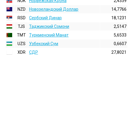
NOK
Норвежская Крона
2,4339
NZD
Новозеландский Доллар
14,7766
RSD
Сербский Динар
18,1231
TJS
Таджикский Сомони
2,5147
TMT
Туркменский Манат
5,6533
UZS
Узбекский Сум
0,6607
XDR
СДР
27,8021