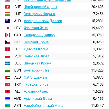
CHF
Швейцарский Франк
20,4608
HUF
Венгерский Форинт
7,2456
AUD
Австралийский Доллар
15,2831
JPY
Японская Йена
19,4693
CAD
Канадский Доллар
15,3760
CZK
Чешская Крона
0,8269
DKK
Датская Крона
3,0020
PLN
Польская Злота
5,1812
SEK
Шведская Крона
2,3572
BGN
Болгарский Лев
11,4228
AED
О.А.Э. Дирхам
5,3870
TRY
Турецкая Лира
6,7403
ALL
Албанский лек
1,6239
AMD
Армянский Драм
0,4166
AZN
Азербайджанский Манат
11,8447