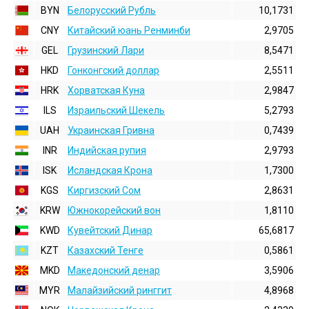
BYN
Белорусский Рубль
10,1731
CNY
Китайский юань Ренминби
2,9705
GEL
Грузинский Лари
8,5471
HKD
Гонконгский доллаp
2,5511
HRK
Хорватская Куна
2,9847
ILS
Израильский Шекель
5,2793
UAH
Украинская Гривна
0,7439
INR
Индийская pупия
2,9793
ISK
Исландская Крона
1,7300
KGS
Киргизский Сом
2,8631
KRW
Южнокорейский вон
1,8110
KWD
Кувейтский Динар
65,6817
KZT
Казахский Тенге
0,5861
MKD
Македонский денар
3,5906
MYR
Малайзийский ринггит
4,8968