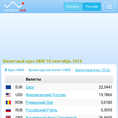
Romana
Русский
Togg
navig
Bалютный курс НБМ 10 сентябрь 2016
Курс НБМ
Архив курсов валют НБМ
Валютный курс 10 Сентябрь 2016
Валюты
EUR
Евро
22,3441
USD
Aмериканский Доллар
19,7866
RON
Румынский Лей
5,0185
RUB
Российский Рубль
0,3093
GBP
Английский Фунт Стерлингов
26,4605