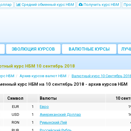
Доллар
Cредний обменный курс НБM
Получить курс НБМ
Про
ЭВОЛЮЦИЯ КУРСОВ
ВАЛЮТНЫЕ КУРСЫ
ЛУЧ
БАНКОВ
ютный курс НБМ 10 сентябрь 2018
урс НБМ
Архив курсов валют НБМ
Валютный курс 10 Сентябрь 201
менный курс НБМ на 10 сентябрь 2018 - архив курсов НБМ
Cимвол
Валюты
10 сент
EUR
1
Евро
1
USD
1
Aмериканский Доллар
1
RON
1
Румынский Лей
RUB
1
Российский Рубль