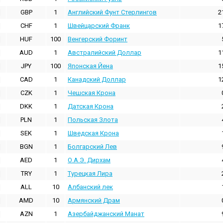
GBP
1
Английский Фунт Стерлингов
2
CHF
1
Швейцарский Франк
1
HUF
100
Венгерский Форинт
AUD
1
Австралийский Доллар
1
JPY
100
Японская Йена
1
CAD
1
Канадский Доллар
1
CZK
1
Чешская Крона
DKK
1
Датская Крона
PLN
1
Польская Злота
SEK
1
Шведская Крона
BGN
1
Болгарский Лев
AED
1
О.А.Э. Дирхам
TRY
1
Турецкая Лира
ALL
10
Албанский лек
AMD
10
Армянский Драм
AZN
1
Азербайджанский Манат