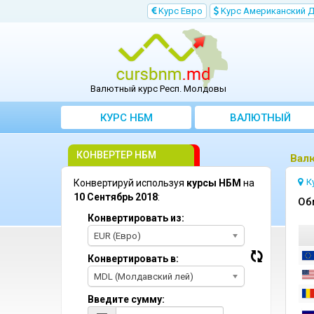
Kурс Евро
Kурс Aмериканский 
Валютный курс Респ. Молдовы
КУРС НБМ
BАЛЮТНЫЙ
KОНВЕРТЕР
КОНВЕРТЕР НБМ
Bал
К
Конвертируй используя
курсы НБМ
на
10 Сентябрь 2018
:
Oб
Конвертировать из:
EUR (Евро)
Конвертировать в:
MDL (Молдавский лей)
Введите сумму: