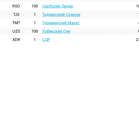
RSD
100
Сербский Динар
1
TJS
1
Таджикский Сомони
TMT
1
Туркменский Манат
UZS
100
Узбекский Сум
XDR
1
СДР
2