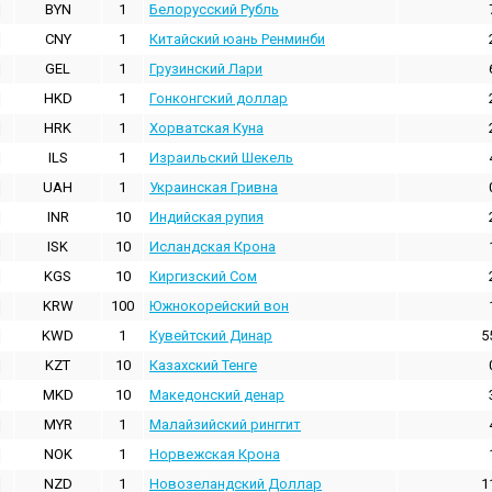
BYN
1
Белорусский Рубль
CNY
1
Китайский юань Ренминби
GEL
1
Грузинский Лари
HKD
1
Гонконгский доллаp
HRK
1
Хорватская Куна
ILS
1
Израильский Шекель
UAH
1
Украинская Гривна
INR
10
Индийская pупия
ISK
10
Исландская Крона
KGS
10
Киргизский Сом
KRW
100
Южнокорейский вон
KWD
1
Кувейтский Динар
5
KZT
10
Казахский Тенге
MKD
10
Македонский денар
MYR
1
Малайзийский ринггит
NOK
1
Норвежская Крона
NZD
1
Новозеландский Доллар
1