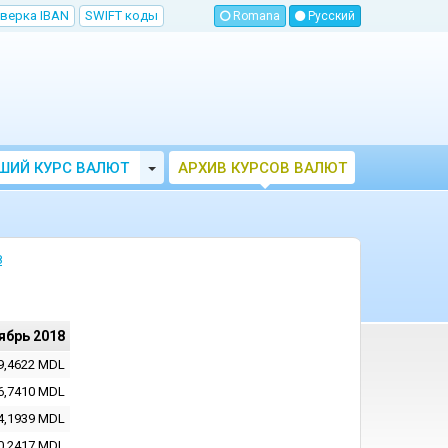
верка IBAN
SWIFT коды
Romana
Русский
Toggle Dropdown
ШИЙ КУРС ВАЛЮТ
АРХИВ КУРСОВ ВАЛЮТ
МОЛДОВЫ
НБМ
8
ябрь 2018
9,4622
MDL
6,7410
MDL
4,1939
MDL
0,2417
MDL