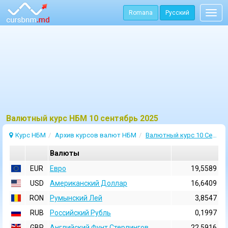
Romana
Русский
Togg
navig
Bалютный курс НБМ 10 сентябрь 2025
Курс НБМ
Архив курсов валют НБМ
Валютный курс 10 Сентябрь 2025
Валюты
EUR
Евро
19,5589
USD
Aмериканский Доллар
16,6409
RON
Румынский Лей
3,8547
RUB
Российский Рубль
0,1997
GBP
Английский Фунт Стерлингов
22,5916