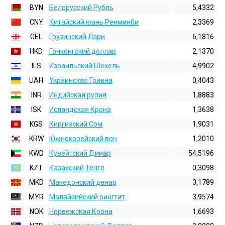
BYN
Белорусский Рубль
5,4332
CNY
Китайский юань Ренминби
2,3369
GEL
Грузинский Лари
6,1816
HKD
Гонконгский доллаp
2,1370
ILS
Израильский Шекель
4,9902
UAH
Украинская Гривна
0,4043
INR
Индийская pупия
1,8883
ISK
Исландская Крона
1,3638
KGS
Киргизский Сом
1,9031
KRW
Южнокорейский вон
1,2010
KWD
Кувейтский Динар
54,5196
KZT
Казахский Тенге
0,3098
MKD
Македонский денар
3,1789
MYR
Малайзийский ринггит
3,9574
NOK
Норвежская Крона
1,6693