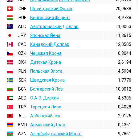
CHF
Швейцарский Франк
20,9688
HUF
Венгерский Форинт
4,9738
AUD
Австралийский Доллар
11,0063
JPY
Японская Йена
11,3615
CAD
Канадский Доллар
12,0505
CZK
Чешская Крона
0,8044
DKK
Датская Крона
2,6194
PLN
Польская Злота
4,5984
SEK
Шведская Крона
1,7776
BGN
Болгарский Лев
10,0012
AED
О.А.Э. Дирхам
4,5306
TRY
Турецкая Лира
0,4028
ALL
Албанский лек
2,0126
AMD
Армянский Драм
0,4351
AZN
Азербайджанский Манат
9,7861