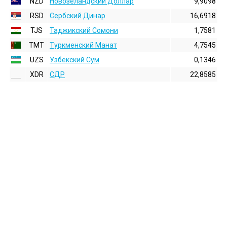
NZD
Новозеландский Доллар
9,9098
RSD
Сербский Динар
16,6918
TJS
Таджикский Сомони
1,7581
TMT
Туркменский Манат
4,7545
UZS
Узбекский Сум
0,1346
XDR
СДР
22,8585