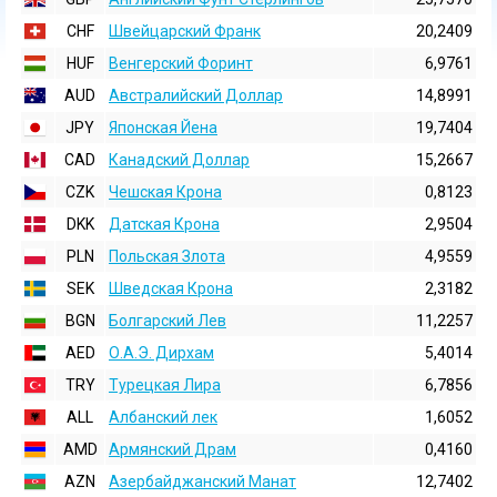
CHF
Швейцарский Франк
20,2409
HUF
Венгерский Форинт
6,9761
AUD
Австралийский Доллар
14,8991
JPY
Японская Йена
19,7404
CAD
Канадский Доллар
15,2667
CZK
Чешская Крона
0,8123
DKK
Датская Крона
2,9504
PLN
Польская Злота
4,9559
SEK
Шведская Крона
2,3182
BGN
Болгарский Лев
11,2257
AED
О.А.Э. Дирхам
5,4014
TRY
Турецкая Лира
6,7856
ALL
Албанский лек
1,6052
AMD
Армянский Драм
0,4160
AZN
Азербайджанский Манат
12,7402