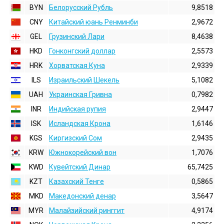
BYN
Белорусский Рубль
9,8518
CNY
Китайский юань Ренминби
2,9672
GEL
Грузинский Лари
8,4638
HKD
Гонконгский доллаp
2,5573
HRK
Хорватская Куна
2,9339
ILS
Израильский Шекель
5,1082
UAH
Украинская Гривна
0,7982
INR
Индийская pупия
2,9447
ISK
Исландская Крона
1,6146
KGS
Киргизский Сом
2,9435
KRW
Южнокорейский вон
1,7076
KWD
Кувейтский Динар
65,7425
KZT
Казахский Тенге
0,5865
MKD
Македонский денар
3,5647
MYR
Малайзийский ринггит
4,9174