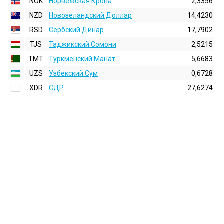
NOK
Норвежская Крона
2,3356
NZD
Новозеландский Доллар
14,4230
RSD
Сербский Динар
17,7902
TJS
Таджикский Сомони
2,5215
TMT
Туркменский Манат
5,6683
UZS
Узбекский Сум
0,6728
XDR
СДР
27,6274