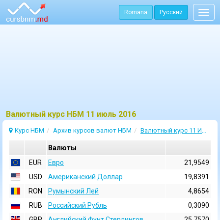
Romana
Русский
Togg
navig
Bалютный курс НБМ 11 июль 2016
Курс НБМ
Архив курсов валют НБМ
Валютный курс 11 Июль 2016
Валюты
EUR
Евро
21,9549
USD
Aмериканский Доллар
19,8391
RON
Румынский Лей
4,8654
RUB
Российский Рубль
0,3090
GBP
Английский Фунт Стерлингов
25,7570