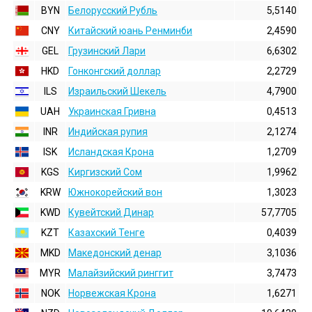
BYN
Белорусский Рубль
5,5140
CNY
Китайский юань Ренминби
2,4590
GEL
Грузинский Лари
6,6302
HKD
Гонконгский доллаp
2,2729
ILS
Израильский Шекель
4,7900
UAH
Украинская Гривна
0,4513
INR
Индийская pупия
2,1274
ISK
Исландская Крона
1,2709
KGS
Киргизский Сом
1,9962
KRW
Южнокорейский вон
1,3023
KWD
Кувейтский Динар
57,7705
KZT
Казахский Тенге
0,4039
MKD
Македонский денар
3,1036
MYR
Малайзийский ринггит
3,7473
NOK
Норвежская Крона
1,6271