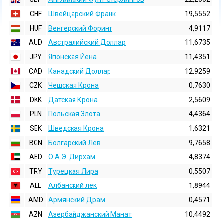
CHF
Швейцарский Франк
19,5552
HUF
Венгерский Форинт
4,9117
AUD
Австралийский Доллар
11,6735
JPY
Японская Йена
11,4351
CAD
Канадский Доллар
12,9259
CZK
Чешская Крона
0,7630
DKK
Датская Крона
2,5609
PLN
Польская Злота
4,4364
SEK
Шведская Крона
1,6321
BGN
Болгарский Лев
9,7658
AED
О.А.Э. Дирхам
4,8374
TRY
Турецкая Лира
0,5507
ALL
Албанский лек
1,8944
AMD
Армянский Драм
0,4571
AZN
Азербайджанский Манат
10,4492