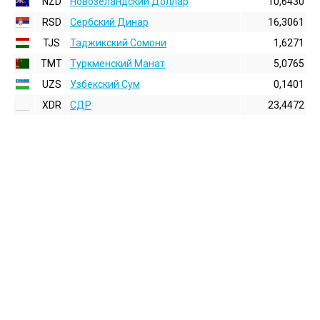
NZD
Новозеландский Доллар
10,6430
RSD
Сербский Динар
16,3061
TJS
Таджикский Сомони
1,6271
TMT
Туркменский Манат
5,0765
UZS
Узбекский Сум
0,1401
XDR
СДР
23,4472