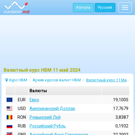
Romana
Русский
Togg
navig
Bалютный курс НБМ 11 май 2024
Курс НБМ
Архив курсов валют НБМ
Валютный курс 11 Май 2024
Валюты
EUR
Евро
19,1005
USD
Aмериканский Доллар
17,7679
RON
Румынский Лей
3,8387
RUB
Российский Рубль
0,1932
GBP
Английский Фунт Стерлингов
22,2002