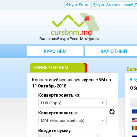
Kурс Евро
Kурс Aмериканский 
Валютный курс Респ. Молдовы
КУРС НБМ
BАЛЮТНЫЙ
KОНВЕРТЕР
КОНВЕРТЕР НБМ
Bалю
К
Конвертируй используя
курсы НБМ
на
11 Октябрь 2018
:
Oб
Конвертировать из:
EUR (Евро)
Конвертировать в:
MDL (Молдавский лей)
Введите сумму: