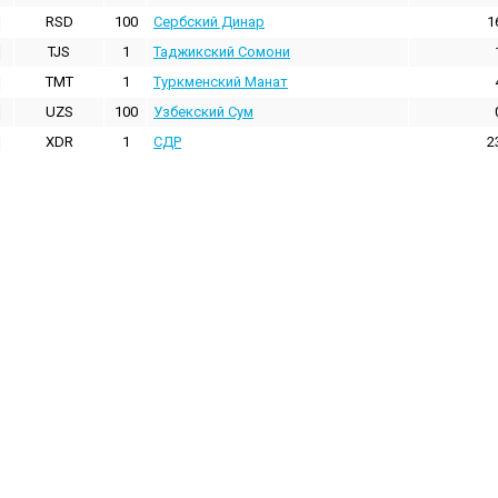
RSD
100
Сербский Динар
1
TJS
1
Таджикский Сомони
TMT
1
Туркменский Манат
UZS
100
Узбекский Сум
XDR
1
СДР
2