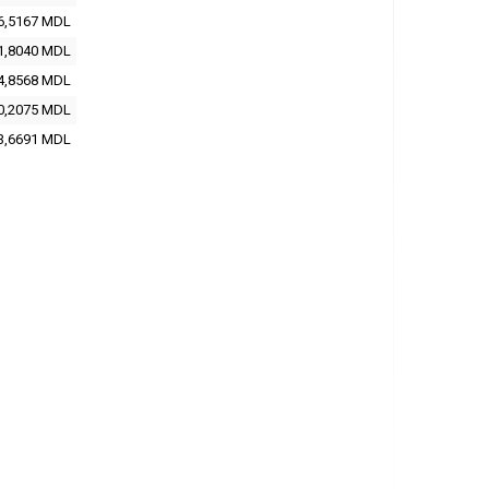
6,5167
MDL
1,8040
MDL
4,8568
MDL
0,2075
MDL
3,6691
MDL