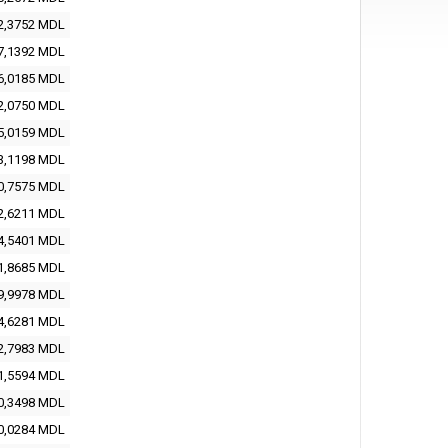
2,3752
MDL
7,1392
MDL
6,0185
MDL
2,0750
MDL
5,0159
MDL
3,1198
MDL
0,7575
MDL
2,6211
MDL
4,5401
MDL
1,8685
MDL
9,9978
MDL
4,6281
MDL
2,7983
MDL
1,5594
MDL
0,3498
MDL
0,0284
MDL