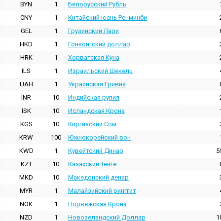
BYN
1
Белорусский Рубль
CNY
1
Китайский юань Ренминби
GEL
1
Грузинский Лари
HKD
1
Гонконгский доллаp
HRK
1
Хорватская Куна
ILS
1
Израильский Шекель
UAH
1
Украинская Гривна
INR
10
Индийская pупия
ISK
10
Исландская Крона
KGS
10
Киргизский Сом
KRW
100
Южнокорейский вон
KWD
1
Кувейтский Динар
5
KZT
10
Казахский Тенге
MKD
10
Македонский денар
MYR
1
Малайзийский ринггит
NOK
1
Норвежская Крона
NZD
1
Новозеландский Доллар
1