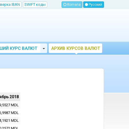
верка IBAN
SWIFT коды
Romana
Русский
Toggle Dropdown
ШИЙ КУРС ВАЛЮТ
АРХИВ КУРСОВ ВАЛЮТ
МОЛДОВЫ
НБМ
ябрь 2018
9,5527
MDL
6,9987
MDL
4,1921
MDL
0,2572
MDL