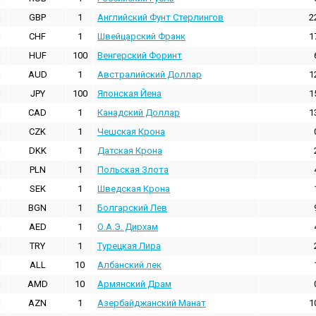
GBP
1
Английский Фунт Стерлингов
2
CHF
1
Швейцарский Франк
1
HUF
100
Венгерский Форинт
AUD
1
Австралийский Доллар
1
JPY
100
Японская Йена
1
CAD
1
Канадский Доллар
1
CZK
1
Чешская Крона
DKK
1
Датская Крона
PLN
1
Польская Злота
SEK
1
Шведская Крона
BGN
1
Болгарский Лев
AED
1
О.А.Э. Дирхам
TRY
1
Турецкая Лира
ALL
10
Албанский лек
AMD
10
Армянский Драм
AZN
1
Азербайджанский Манат
1