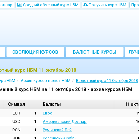
Доллар
Cредний обменный курс НБM
Получить курс НБМ
Про
ЭВОЛЮЦИЯ КУРСОВ
ВАЛЮТНЫЕ КУРСЫ
ЛУЧ
БАНКОВ
тный курс НБМ 11 октябрь 2018
урс НБМ
Архив курсов валют НБМ
Валютный курс 11 Октябрь 2018
менный курс НБМ на 11 октябрь 2018 - архив курсов НБМ
Cимвол
Валюты
11 окт
EUR
1
Евро
1
USD
1
Aмериканский Доллар
1
RON
1
Румынский Лей
RUB
1
Российский Рубль