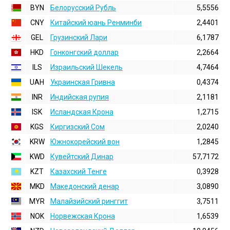
BYN
Белорусский Рубль
5,5556
CNY
Китайский юань Ренминби
2,4401
GEL
Грузинский Лари
6,1787
HKD
Гонконгский доллаp
2,2664
ILS
Израильский Шекель
4,7464
UAH
Украинская Гривна
0,4374
INR
Индийская pупия
2,1181
ISK
Исландская Крона
1,2715
KGS
Киргизский Сом
2,0240
KRW
Южнокорейский вон
1,2845
KWD
Кувейтский Динар
57,7172
KZT
Казахский Тенге
0,3928
MKD
Македонский денар
3,0890
MYR
Малайзийский ринггит
3,7511
NOK
Норвежская Крона
1,6539