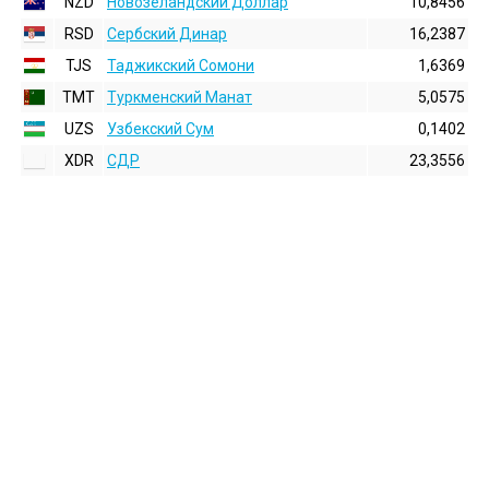
NZD
Новозеландский Доллар
10,8456
RSD
Сербский Динар
16,2387
TJS
Таджикский Сомони
1,6369
TMT
Туркменский Манат
5,0575
UZS
Узбекский Сум
0,1402
XDR
СДР
23,3556