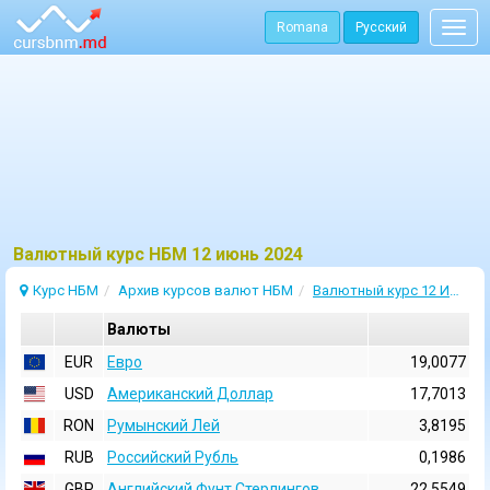
Romana
Русский
Togg
navig
Bалютный курс НБМ 12 июнь 2024
Курс НБМ
Архив курсов валют НБМ
Валютный курс 12 Июнь 2024
Валюты
EUR
Евро
19,0077
USD
Aмериканский Доллар
17,7013
RON
Румынский Лей
3,8195
RUB
Российский Рубль
0,1986
GBP
Английский Фунт Стерлингов
22,5549