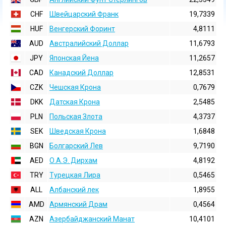
CHF
Швейцарский Франк
19,7339
HUF
Венгерский Форинт
4,8111
AUD
Австралийский Доллар
11,6793
JPY
Японская Йена
11,2657
CAD
Канадский Доллар
12,8531
CZK
Чешская Крона
0,7679
DKK
Датская Крона
2,5485
PLN
Польская Злота
4,3737
SEK
Шведская Крона
1,6848
BGN
Болгарский Лев
9,7190
AED
О.А.Э. Дирхам
4,8192
TRY
Турецкая Лира
0,5465
ALL
Албанский лек
1,8955
AMD
Армянский Драм
0,4564
AZN
Азербайджанский Манат
10,4101