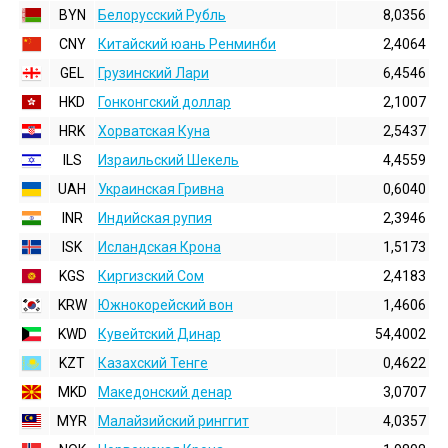
BYN
Белорусский Рубль
8,0356
CNY
Китайский юань Ренминби
2,4064
GEL
Грузинский Лари
6,4546
HKD
Гонконгский доллаp
2,1007
HRK
Хорватская Куна
2,5437
ILS
Израильский Шекель
4,4559
UAH
Украинская Гривна
0,6040
INR
Индийская pупия
2,3946
ISK
Исландская Крона
1,5173
KGS
Киргизский Сом
2,4183
KRW
Южнокорейский вон
1,4606
KWD
Кувейтский Динар
54,4002
KZT
Казахский Тенге
0,4622
MKD
Македонский денар
3,0707
MYR
Малайзийский ринггит
4,0357