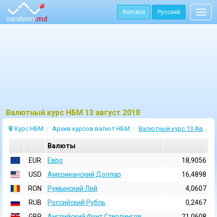
Romana
Русский
Togg
navig
Bалютный курс НБМ 13 август 2018
Курс НБМ
Архив курсов валют НБМ
Валютный курс 13 Август 2018
Валюты
EUR
Евро
18,9056
USD
Aмериканский Доллар
16,4898
RON
Румынский Лей
4,0607
RUB
Российский Рубль
0,2467
GBP
Английский Фунт Стерлингов
21,0608