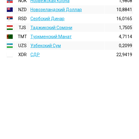
NOK
Норвежская Крона
1,9808
NZD
Новозеландский Доллар
10,8841
RSD
Сербский Динар
16,0165
TJS
Таджикский Сомони
1,7505
TMT
Туркменский Манат
4,7114
UZS
Узбекский Сум
0,2099
XDR
СДР
22,9419