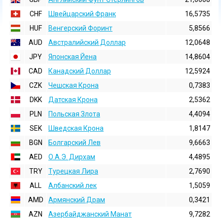
CHF
Швейцарский Франк
16,5735
HUF
Венгерский Форинт
5,8566
AUD
Австралийский Доллар
12,0648
JPY
Японская Йена
14,8604
CAD
Канадский Доллар
12,5924
CZK
Чешская Крона
0,7383
DKK
Датская Крона
2,5362
PLN
Польская Злота
4,4094
SEK
Шведская Крона
1,8147
BGN
Болгарский Лев
9,6663
AED
О.А.Э. Дирхам
4,4895
TRY
Турецкая Лира
2,7690
ALL
Албанский лек
1,5059
AMD
Армянский Драм
0,3421
AZN
Азербайджанский Манат
9,7282