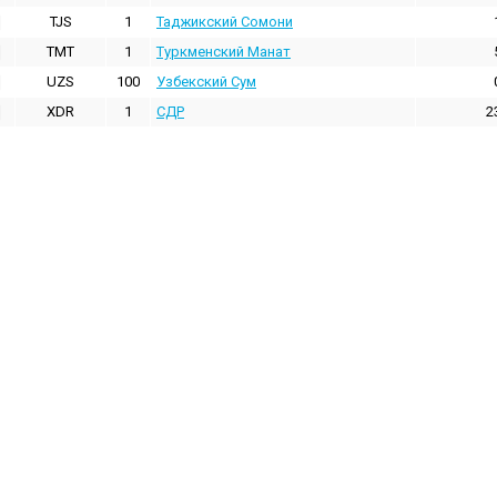
TJS
1
Таджикский Сомони
TMT
1
Туркменский Манат
UZS
100
Узбекский Сум
XDR
1
СДР
2