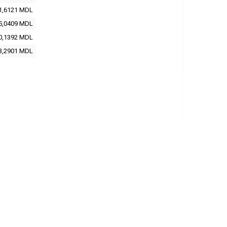
1,6121
MDL
5,0409
MDL
0,1392
MDL
3,2901
MDL