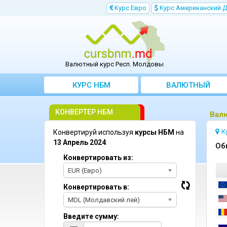
Kурс Евро
Kурс Aмериканский 
Валютный курс Респ. Молдовы
КУРС НБМ
BАЛЮТНЫЙ
KОНВЕРТЕР
КОНВЕРТЕР НБМ
Bал
К
Конвертируй используя
курсы НБМ
на
13 Апрель 2024
:
Oб
Конвертировать из:
EUR (Евро)
Конвертировать в:
MDL (Молдавский лей)
Введите сумму: