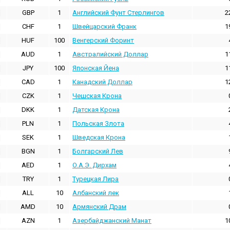
GBP
1
Английский Фунт Стерлингов
2
CHF
1
Швейцарский Франк
1
HUF
100
Венгерский Форинт
AUD
1
Австралийский Доллар
1
JPY
100
Японская Йена
1
CAD
1
Канадский Доллар
1
CZK
1
Чешская Крона
DKK
1
Датская Крона
PLN
1
Польская Злота
SEK
1
Шведская Крона
BGN
1
Болгарский Лев
AED
1
О.А.Э. Дирхам
TRY
1
Турецкая Лира
ALL
10
Албанский лек
AMD
10
Армянский Драм
AZN
1
Азербайджанский Манат
1