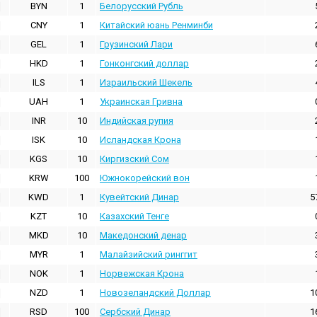
BYN
1
Белорусский Рубль
CNY
1
Китайский юань Ренминби
GEL
1
Грузинский Лари
HKD
1
Гонконгский доллаp
ILS
1
Израильский Шекель
UAH
1
Украинская Гривна
INR
10
Индийская pупия
ISK
10
Исландская Крона
KGS
10
Киргизский Сом
KRW
100
Южнокорейский вон
KWD
1
Кувейтский Динар
5
KZT
10
Казахский Тенге
MKD
10
Македонский денар
MYR
1
Малайзийский ринггит
NOK
1
Норвежская Крона
NZD
1
Новозеландский Доллар
1
RSD
100
Сербский Динар
1