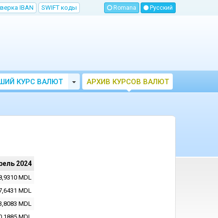
верка IBAN
SWIFT коды
Romana
Русский
Toggle Dropdown
ШИЙ КУРС ВАЛЮТ
АРХИВ КУРСОВ ВАЛЮТ
МОЛДОВЫ
НБМ
рель 2024
8,9310
MDL
7,6431
MDL
3,8083
MDL
0,1885
MDL