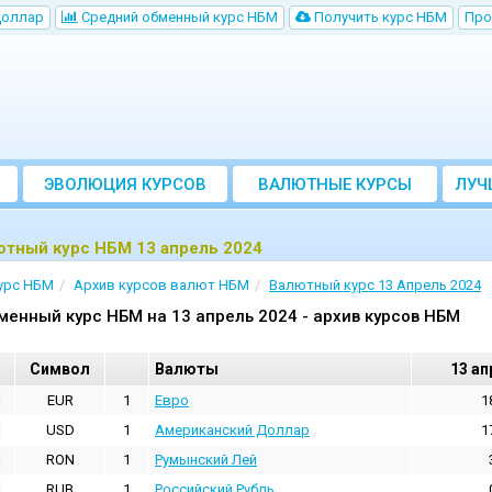
Доллар
Cредний обменный курс НБM
Получить курс НБМ
Про
ЭВОЛЮЦИЯ КУРСОВ
ВАЛЮТНЫЕ КУРСЫ
ЛУЧ
БАНКОВ
ютный курс НБМ 13 апрель 2024
урс НБМ
Архив курсов валют НБМ
Валютный курс 13 Апрель 2024
менный курс НБМ на 13 апрель 2024 - архив курсов НБМ
Cимвол
Валюты
13 ап
EUR
1
Евро
1
USD
1
Aмериканский Доллар
1
RON
1
Румынский Лей
RUB
1
Российский Рубль