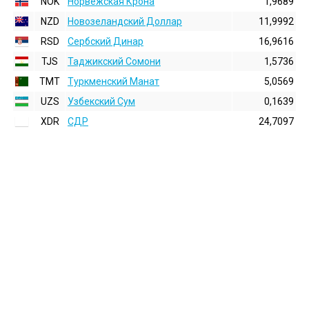
NOK
Норвежская Крона
1,9689
NZD
Новозеландский Доллар
11,9992
RSD
Сербский Динар
16,9616
TJS
Таджикский Сомони
1,5736
TMT
Туркменский Манат
5,0569
UZS
Узбекский Сум
0,1639
XDR
СДР
24,7097