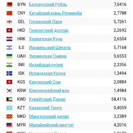
BYN
Белорусский Рубль
7,0416
CNY
Китайский юань Ренминби
2,7788
GEL
Грузинский Лари
5,7261
HKD
Гонконгский доллаp
2,2692
HRK
Хорватская Куна
2,6504
ILS
Израильский Шекель
5,7168
UAH
Украинская Гривна
0,6553
INR
Индийская pупия
2,3356
ISK
Исландская Крона
1,3494
KGS
Киргизский Сом
2,0884
KRW
Южнокорейский вон
1,4984
KWD
Кувейтский Динар
58,4116
KZT
Казахский Тенге
0,4059
MKD
Македонский денар
3,2389
MYR
Малайзийский ринггит
4,2016