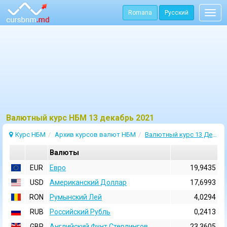
Romana
Русский
Togg
navig
Bалютный курс НБМ 13 декабрь 2021
Курс НБМ
Архив курсов валют НБМ
Валютный курс 13 Декабрь 2021
Валюты
EUR
Евро
19,9435
USD
Aмериканский Доллар
17,6993
RON
Румынский Лей
4,0294
RUB
Российский Рубль
0,2413
GBP
Английский Фунт Стерлингов
23,3605