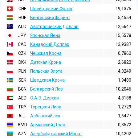
CHF
Швейцарский Франк
19,1375
HUF
Венгерский Форинт
5,4554
AUD
Австралийский Доллар
12,6647
JPY
Японская Йена
15,5578
CAD
Канадский Доллар
13,9387
CZK
Чешская Крона
0,7860
DKK
Датская Крона
2,6820
PLN
Польская Злота
4,3249
SEK
Шведская Крона
1,9480
BGN
Болгарский Лев
10,2046
AED
О.А.Э. Дирхам
4,8188
TRY
Турецкая Лира
1,2729
ALL
Албанский лек
1,6477
AMD
Армянский Драм
0,3572
AZN
Азербайджанский Манат
10,4202