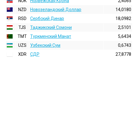
NOK
Норвежская Крона
2,4065
NZD
Новозеландский Доллар
14,0180
RSD
Сербский Динар
18,0982
TJS
Таджикский Сомони
2,5101
TMT
Туркменский Манат
5,6434
UZS
Узбекский Сум
0,6743
XDR
СДР
27,8778