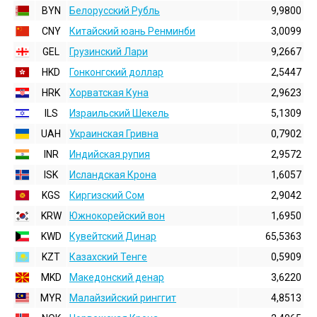
BYN
Белорусский Рубль
9,9800
CNY
Китайский юань Ренминби
3,0099
GEL
Грузинский Лари
9,2667
HKD
Гонконгский доллаp
2,5447
HRK
Хорватская Куна
2,9623
ILS
Израильский Шекель
5,1309
UAH
Украинская Гривна
0,7902
INR
Индийская pупия
2,9572
ISK
Исландская Крона
1,6057
KGS
Киргизский Сом
2,9042
KRW
Южнокорейский вон
1,6950
KWD
Кувейтский Динар
65,5363
KZT
Казахский Тенге
0,5909
MKD
Македонский денар
3,6220
MYR
Малайзийский ринггит
4,8513