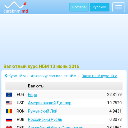
Romana
Русский
Togg
navig
Bалютный курс НБМ 13 июнь 2016
Курс НБМ
Архив курсов валют НБМ
Валютный курс 13 Июнь 2016
Валюты
EUR
Евро
22,3179
USD
Aмериканский Доллар
19,7520
RON
Румынский Лей
4,9431
RUB
Российский Рубль
0,3073
GBP
Английский Фунт Стерлингов
28,4964