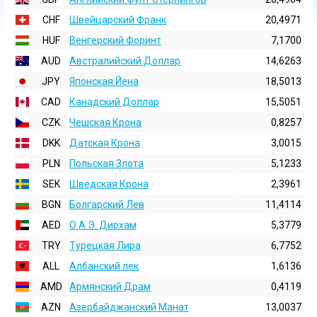
CHF
Швейцарский Франк
20,4971
HUF
Венгерский Форинт
7,1700
AUD
Австралийский Доллар
14,6263
JPY
Японская Йена
18,5013
CAD
Канадский Доллар
15,5051
CZK
Чешская Крона
0,8257
DKK
Датская Крона
3,0015
PLN
Польская Злота
5,1233
SEK
Шведская Крона
2,3961
BGN
Болгарский Лев
11,4114
AED
О.А.Э. Дирхам
5,3779
TRY
Турецкая Лира
6,7752
ALL
Албанский лек
1,6136
AMD
Армянский Драм
0,4119
AZN
Азербайджанский Манат
13,0037