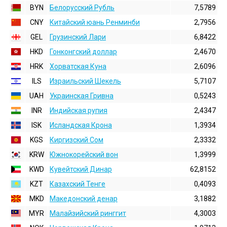
BYN
Белорусский Рубль
7,5789
CNY
Китайский юань Ренминби
2,7956
GEL
Грузинский Лари
6,8422
HKD
Гонконгский доллаp
2,4670
HRK
Хорватская Куна
2,6096
ILS
Израильский Шекель
5,7107
UAH
Украинская Гривна
0,5243
INR
Индийская pупия
2,4347
ISK
Исландская Крона
1,3934
KGS
Киргизский Сом
2,3332
KRW
Южнокорейский вон
1,3999
KWD
Кувейтский Динар
62,8152
KZT
Казахский Тенге
0,4093
MKD
Македонский денар
3,1882
MYR
Малайзийский ринггит
4,3003