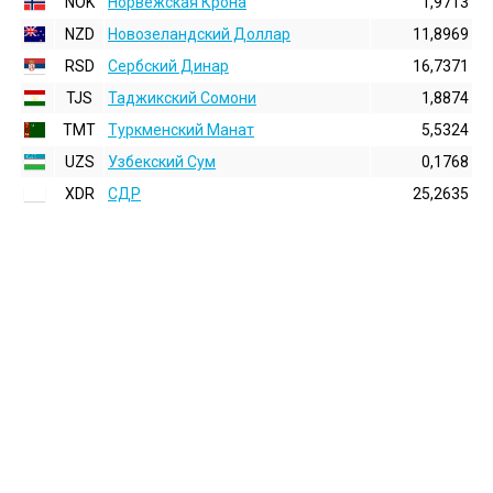
NOK
Норвежская Крона
1,9713
NZD
Новозеландский Доллар
11,8969
RSD
Сербский Динар
16,7371
TJS
Таджикский Сомони
1,8874
TMT
Туркменский Манат
5,5324
UZS
Узбекский Сум
0,1768
XDR
СДР
25,2635