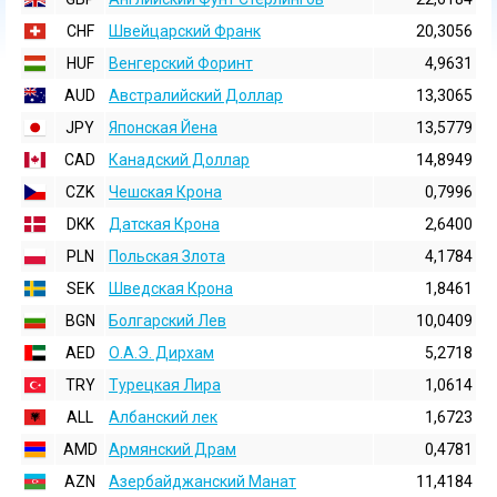
CHF
Швейцарский Франк
20,3056
HUF
Венгерский Форинт
4,9631
AUD
Австралийский Доллар
13,3065
JPY
Японская Йена
13,5779
CAD
Канадский Доллар
14,8949
CZK
Чешская Крона
0,7996
DKK
Датская Крона
2,6400
PLN
Польская Злота
4,1784
SEK
Шведская Крона
1,8461
BGN
Болгарский Лев
10,0409
AED
О.А.Э. Дирхам
5,2718
TRY
Турецкая Лира
1,0614
ALL
Албанский лек
1,6723
AMD
Армянский Драм
0,4781
AZN
Азербайджанский Манат
11,4184