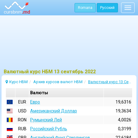
Romana
Русский
Togg
navig
Bалютный курс НБМ 13 сентябрь 2022
Курс НБМ
Архив курсов валют НБМ
Валютный курс 13 Сентябрь 2022
Валюты
EUR
Евро
19,6316
USD
Aмериканский Доллар
19,3634
RON
Румынский Лей
4,0026
RUB
Российский Рубль
0,3199
GBP
Английский Фунт Стерлингов
22,6184