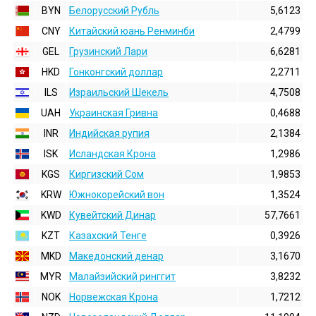
BYN
Белорусский Рубль
5,6123
CNY
Китайский юань Ренминби
2,4799
GEL
Грузинский Лари
6,6281
HKD
Гонконгский доллаp
2,2711
ILS
Израильский Шекель
4,7508
UAH
Украинская Гривна
0,4688
INR
Индийская pупия
2,1384
ISK
Исландская Крона
1,2986
KGS
Киргизский Сом
1,9853
KRW
Южнокорейский вон
1,3524
KWD
Кувейтский Динар
57,7661
KZT
Казахский Тенге
0,3926
MKD
Македонский денар
3,1670
MYR
Малайзийский ринггит
3,8232
NOK
Норвежская Крона
1,7212