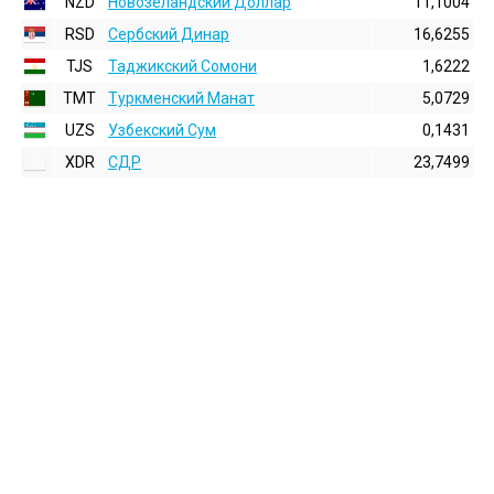
NZD
Новозеландский Доллар
11,1004
RSD
Сербский Динар
16,6255
TJS
Таджикский Сомони
1,6222
TMT
Туркменский Манат
5,0729
UZS
Узбекский Сум
0,1431
XDR
СДР
23,7499