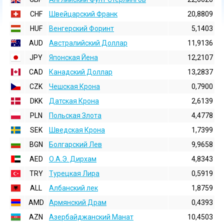
CHF
Швейцарский Франк
20,8809
HUF
Венгерский Форинт
5,1403
AUD
Австралийский Доллар
11,9136
JPY
Японская Йена
12,2107
CAD
Канадский Доллар
13,2837
CZK
Чешская Крона
0,7900
DKK
Датская Крона
2,6139
PLN
Польская Злота
4,4778
SEK
Шведская Крона
1,7399
BGN
Болгарский Лев
9,9658
AED
О.А.Э. Дирхам
4,8343
TRY
Турецкая Лира
0,5919
ALL
Албанский лек
1,8759
AMD
Армянский Драм
0,4393
AZN
Азербайджанский Манат
10,4503