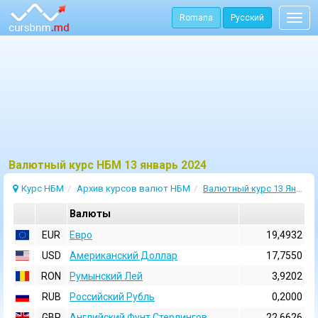
Romana
Русский
Togg
navig
Bалютный курс НБМ 13 январь 2024
Курс НБМ
Архив курсов валют НБМ
Валютный курс 13 Январь 2024
Валюты
EUR
Евро
19,4932
USD
Aмериканский Доллар
17,7550
RON
Румынский Лей
3,9202
RUB
Российский Рубль
0,2000
GBP
Английский Фунт Стерлингов
22,6626