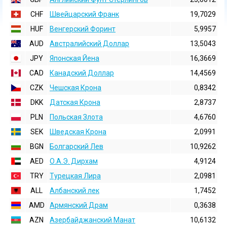
CHF
Швейцарский Франк
19,7029
HUF
Венгерский Форинт
5,9957
AUD
Австралийский Доллар
13,5043
JPY
Японская Йена
16,3669
CAD
Канадский Доллар
14,4569
CZK
Чешская Крона
0,8342
DKK
Датская Крона
2,8737
PLN
Польская Злота
4,6760
SEK
Шведская Крона
2,0991
BGN
Болгарский Лев
10,9262
AED
О.А.Э. Дирхам
4,9124
TRY
Турецкая Лира
2,0981
ALL
Албанский лек
1,7452
AMD
Армянский Драм
0,3638
AZN
Азербайджанский Манат
10,6132