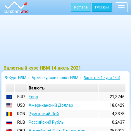
Romana
Русский
Togg
navig
Bалютный курс НБМ 14 июль 2021
Курс НБМ
Архив курсов валют НБМ
Валютный курс 14 Июль 2021
Валюты
EUR
Евро
21,3746
USD
Aмериканский Доллар
18,0429
RON
Румынский Лей
4,3378
RUB
Российский Рубль
0,2437
GBP
Английский Фунт Стерлингов
25,0012