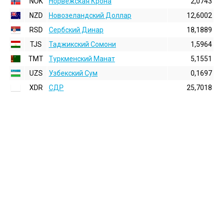
NOK
Норвежская Крона
2,0743
NZD
Новозеландский Доллар
12,6002
RSD
Сербский Динар
18,1889
TJS
Таджикский Сомони
1,5964
TMT
Туркменский Манат
5,1551
UZS
Узбекский Сум
0,1697
XDR
СДР
25,7018