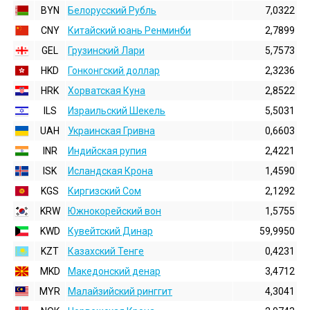
BYN
Белорусский Рубль
7,0322
CNY
Китайский юань Ренминби
2,7899
GEL
Грузинский Лари
5,7573
HKD
Гонконгский доллаp
2,3236
HRK
Хорватская Куна
2,8522
ILS
Израильский Шекель
5,5031
UAH
Украинская Гривна
0,6603
INR
Индийская pупия
2,4221
ISK
Исландская Крона
1,4590
KGS
Киргизский Сом
2,1292
KRW
Южнокорейский вон
1,5755
KWD
Кувейтский Динар
59,9950
KZT
Казахский Тенге
0,4231
MKD
Македонский денар
3,4712
MYR
Малайзийский ринггит
4,3041