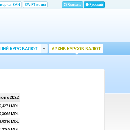
верка IBAN
SWIFT коды
Romana
Русский
Toggle Dropdown
ШИЙ КУРС ВАЛЮТ
АРХИВ КУРСОВ ВАЛЮТ
МОЛДОВЫ
НБМ
июль 2022
9,4271
MDL
9,3065
MDL
3,9316
MDL
0,3269
MDL