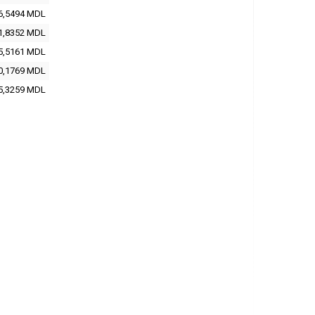
6,5494
MDL
1,8352
MDL
5,5161
MDL
0,1769
MDL
5,3259
MDL