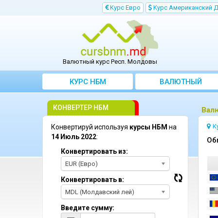
Kурс Евро
Kурс Aмериканский 
Валютный курс Респ. Молдовы
КУРС НБМ
BАЛЮТНЫЙ
KОНВЕРТЕР
КОНВЕРТЕР НБМ
Bал
К
Конвертируй используя
курсы НБМ
на
14 Июль 2022
:
Oб
Конвертировать из:
EUR (Евро)
Конвертировать в:
MDL (Молдавский лей)
Введите сумму: