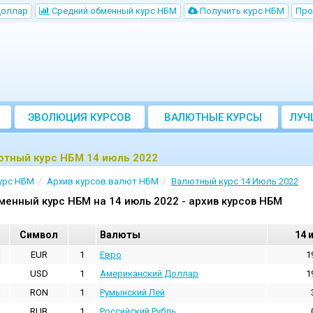
Доллар
Cредний обменный курс НБM
Получить курс НБМ
Про
ЭВОЛЮЦИЯ КУРСОВ
ВАЛЮТНЫЕ КУРСЫ
ЛУЧ
БАНКОВ
ютный курс НБМ 14 июль 2022
урс НБМ
Архив курсов валют НБМ
Валютный курс 14 Июль 2022
менный курс НБМ на 14 июль 2022 - архив курсов НБМ
Cимвол
Валюты
14 
EUR
1
Евро
1
USD
1
Aмериканский Доллар
1
RON
1
Румынский Лей
RUB
1
Российский Рубль