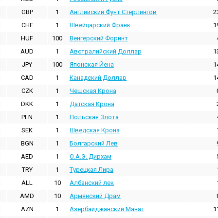
GBP
1
Английский Фунт Стерлингов
2
CHF
1
Швейцарский Франк
1
HUF
100
Венгерский Форинт
AUD
1
Австралийский Доллар
1
JPY
100
Японская Йена
1
CAD
1
Канадский Доллар
1
CZK
1
Чешская Крона
DKK
1
Датская Крона
PLN
1
Польская Злота
SEK
1
Шведская Крона
BGN
1
Болгарский Лев
AED
1
О.А.Э. Дирхам
TRY
1
Турецкая Лира
ALL
10
Албанский лек
AMD
10
Армянский Драм
AZN
1
Азербайджанский Манат
1