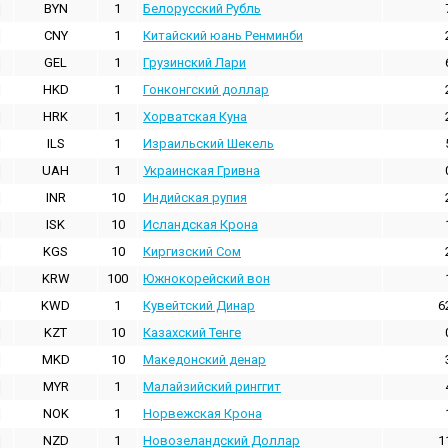
BYN
1
Белорусский Рубль
CNY
1
Китайский юань Ренминби
GEL
1
Грузинский Лари
HKD
1
Гонконгский доллаp
HRK
1
Хорватская Куна
ILS
1
Израильский Шекель
UAH
1
Украинская Гривна
INR
10
Индийская pупия
ISK
10
Исландская Крона
KGS
10
Киргизский Сом
KRW
100
Южнокорейский вон
KWD
1
Кувейтский Динар
6
KZT
10
Казахский Тенге
MKD
10
Македонский денар
MYR
1
Малайзийский ринггит
NOK
1
Норвежская Крона
NZD
1
Новозеландский Доллар
1