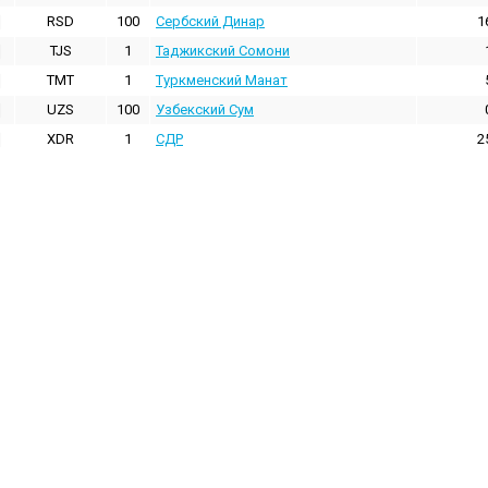
RSD
100
Сербский Динар
1
TJS
1
Таджикский Сомони
TMT
1
Туркменский Манат
UZS
100
Узбекский Сум
XDR
1
СДР
2