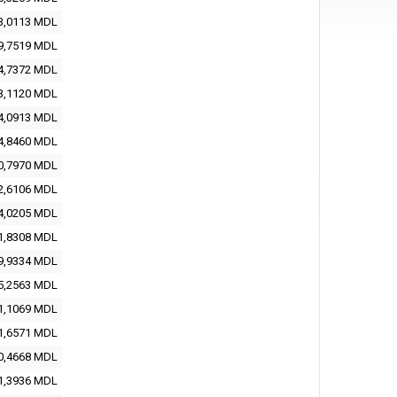
3,0113
MDL
9,7519
MDL
4,7372
MDL
3,1120
MDL
4,0913
MDL
4,8460
MDL
0,7970
MDL
2,6106
MDL
4,0205
MDL
1,8308
MDL
9,9334
MDL
5,2563
MDL
1,1069
MDL
1,6571
MDL
0,4668
MDL
1,3936
MDL