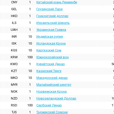
CNY
1
Китайский юань Ренминби
GEL
1
Грузинский Лари
HKD
1
Гонконгский доллаp
ILS
1
Израильский Шекель
UAH
1
Украинская Гривна
INR
10
Индийская pупия
ISK
10
Исландская Крона
KGS
10
Киргизский Сом
KRW
100
Южнокорейский вон
KWD
1
Кувейтский Динар
5
KZT
10
Казахский Тенге
MKD
10
Македонский денар
MYR
1
Малайзийский ринггит
NOK
1
Норвежская Крона
NZD
1
Новозеландский Доллар
1
RSD
100
Сербский Динар
1
TJS
1
Таджикский Сомони