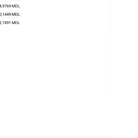
4,9769
MDL
0,1449
MDL
3,7491
MDL