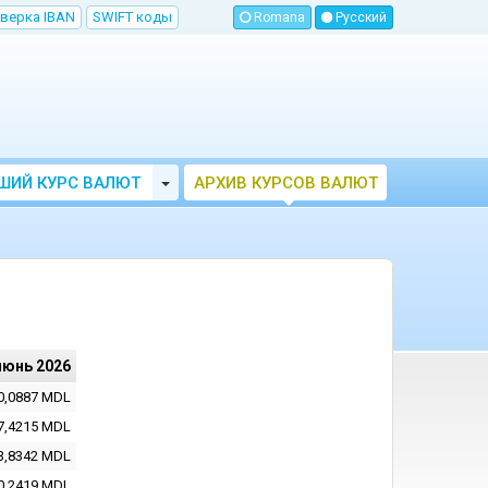
верка IBAN
SWIFT коды
Romana
Русский
Toggle Dropdown
ШИЙ КУРС ВАЛЮТ
АРХИВ КУРСОВ ВАЛЮТ
МОЛДОВЫ
НБМ
июнь 2026
0,0887
MDL
7,4215
MDL
3,8342
MDL
0,2419
MDL