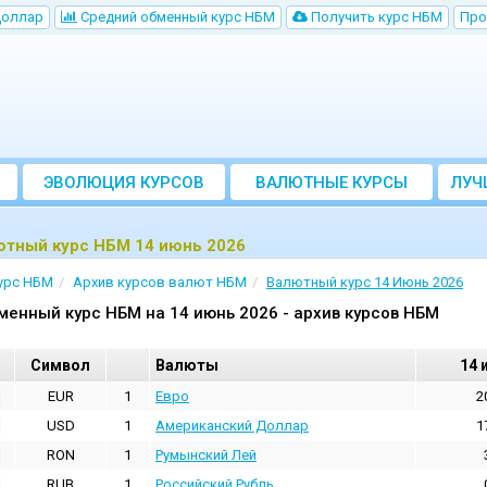
Доллар
Cредний обменный курс НБM
Получить курс НБМ
Про
ЭВОЛЮЦИЯ КУРСОВ
ВАЛЮТНЫЕ КУРСЫ
ЛУЧ
БАНКОВ
ютный курс НБМ 14 июнь 2026
урс НБМ
Архив курсов валют НБМ
Валютный курс 14 Июнь 2026
менный курс НБМ на 14 июнь 2026 - архив курсов НБМ
Cимвол
Валюты
14 
EUR
1
Евро
2
USD
1
Aмериканский Доллар
1
RON
1
Румынский Лей
RUB
1
Российский Рубль