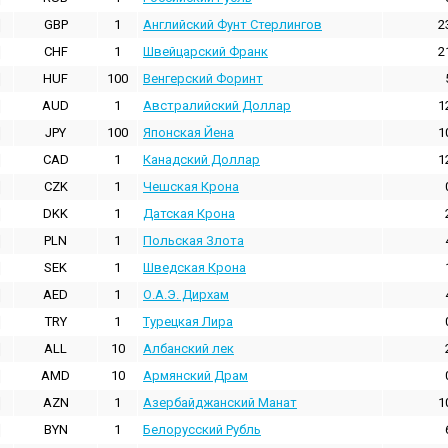
GBP
1
Английский Фунт Стерлингов
2
CHF
1
Швейцарский Франк
2
HUF
100
Венгерский Форинт
AUD
1
Австралийский Доллар
1
JPY
100
Японская Йена
1
CAD
1
Канадский Доллар
1
CZK
1
Чешская Крона
DKK
1
Датская Крона
PLN
1
Польская Злота
SEK
1
Шведская Крона
AED
1
О.А.Э. Дирхам
TRY
1
Турецкая Лира
ALL
10
Албанский лек
AMD
10
Армянский Драм
AZN
1
Азербайджанский Манат
1
BYN
1
Белорусский Рубль