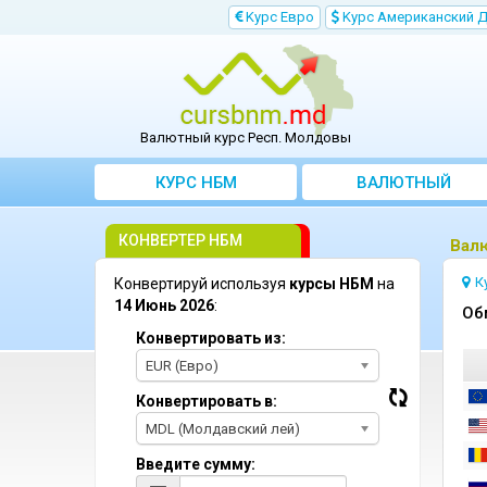
Kурс Евро
Kурс Aмериканский 
Валютный курс Респ. Молдовы
КУРС НБМ
BАЛЮТНЫЙ
KОНВЕРТЕР
КОНВЕРТЕР НБМ
Bал
К
Конвертируй используя
курсы НБМ
на
14 Июнь 2026
:
Oб
Конвертировать из:
EUR (Евро)
Конвертировать в:
MDL (Молдавский лей)
Введите сумму: