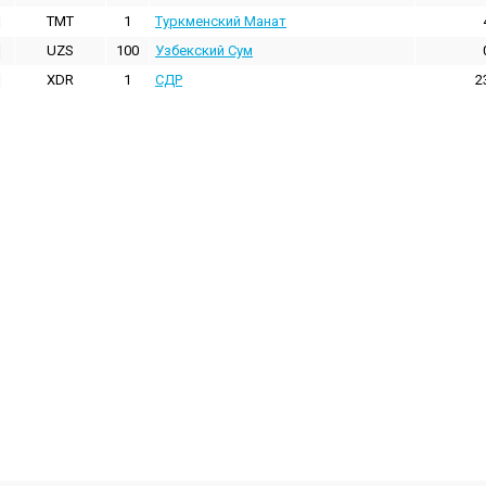
TMT
1
Туркменский Манат
UZS
100
Узбекский Сум
XDR
1
СДР
2