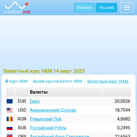
Romana
Русский
Togg
navig
Bалютный курс НБМ 14 март 2023
Курс НБМ
Архив курсов валют НБМ
Валютный курс 14 Март 2023
Валюты
EUR
Евро
20,0026
USD
Aмериканский Доллар
18,7544
RON
Румынский Лей
4,0682
RUB
Российский Рубль
0,2495
GBP
Английский Фунт Стерлингов
22,6563