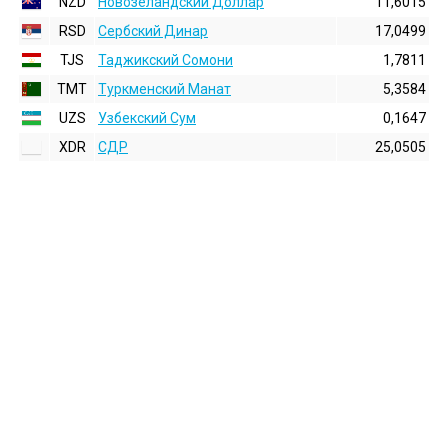
NZD
Новозеландский Доллар
11,6015
RSD
Сербский Динар
17,0499
TJS
Таджикский Сомони
1,7811
TMT
Туркменский Манат
5,3584
UZS
Узбекский Сум
0,1647
XDR
СДР
25,0505