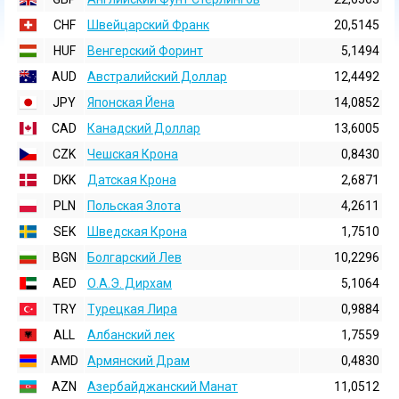
CHF
Швейцарский Франк
20,5145
HUF
Венгерский Форинт
5,1494
AUD
Австралийский Доллар
12,4492
JPY
Японская Йена
14,0852
CAD
Канадский Доллар
13,6005
CZK
Чешская Крона
0,8430
DKK
Датская Крона
2,6871
PLN
Польская Злота
4,2611
SEK
Шведская Крона
1,7510
BGN
Болгарский Лев
10,2296
AED
О.А.Э. Дирхам
5,1064
TRY
Турецкая Лира
0,9884
ALL
Албанский лек
1,7559
AMD
Армянский Драм
0,4830
AZN
Азербайджанский Манат
11,0512