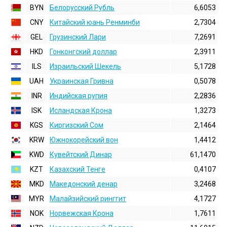
BYN
Белорусский Рубль
6,6053
CNY
Китайский юань Ренминби
2,7304
GEL
Грузинский Лари
7,2691
HKD
Гонконгский доллаp
2,3911
ILS
Израильский Шекель
5,1728
UAH
Украинская Гривна
0,5078
INR
Индийская pупия
2,2836
ISK
Исландская Крона
1,3273
KGS
Киргизский Сом
2,1464
KRW
Южнокорейский вон
1,4412
KWD
Кувейтский Динар
61,1470
KZT
Казахский Тенге
0,4107
MKD
Македонский денар
3,2468
MYR
Малайзийский ринггит
4,1727
NOK
Норвежская Крона
1,7611