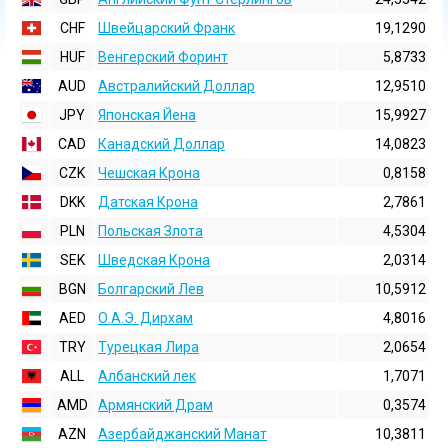
CHF
Швейцарский Франк
19,1290
HUF
Венгерский Форинт
5,8733
AUD
Австралийский Доллар
12,9510
JPY
Японская Йена
15,9927
CAD
Канадский Доллар
14,0823
CZK
Чешская Крона
0,8158
DKK
Датская Крона
2,7861
PLN
Польская Злота
4,5304
SEK
Шведская Крона
2,0314
BGN
Болгарский Лев
10,5912
AED
О.А.Э. Дирхам
4,8016
TRY
Турецкая Лира
2,0654
ALL
Албанский лек
1,7071
AMD
Армянский Драм
0,3574
AZN
Азербайджанский Манат
10,3811