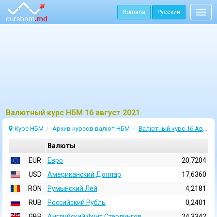
Romana
Русский
Togg
navig
Bалютный курс НБМ 16 август 2021
Курс НБМ
Архив курсов валют НБМ
Валютный курс 16 Август 2021
Валюты
EUR
Евро
20,7204
USD
Aмериканский Доллар
17,6360
RON
Румынский Лей
4,2181
RUB
Российский Рубль
0,2401
GBP
Английский Фунт Стерлингов
24,3342