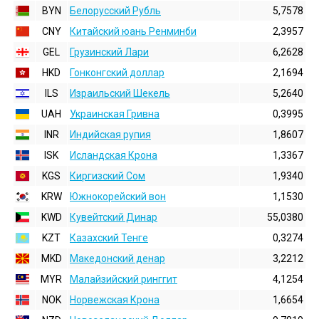
BYN
Белорусский Рубль
5,7578
CNY
Китайский юань Ренминби
2,3957
GEL
Грузинский Лари
6,2628
HKD
Гонконгский доллаp
2,1694
ILS
Израильский Шекель
5,2640
UAH
Украинская Гривна
0,3995
INR
Индийская pупия
1,8607
ISK
Исландская Крона
1,3367
KGS
Киргизский Сом
1,9340
KRW
Южнокорейский вон
1,1530
KWD
Кувейтский Динар
55,0380
KZT
Казахский Тенге
0,3274
MKD
Македонский денар
3,2212
MYR
Малайзийский ринггит
4,1254
NOK
Норвежская Крона
1,6654