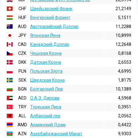
CHF
Швейцарский Франк
21,2149
HUF
Венгерский Форинт
5,1511
AUD
Австралийский Доллар
11,2288
JPY
Японская Йена
10,8999
CAD
Канадский Доллар
12,2648
CZK
Чешская Крона
0,8168
DKK
Датская Крона
2,6553
PLN
Польская Злота
4,6995
SEK
Шведская Крона
1,8175
BGN
Болгарский Лев
10,1389
AED
О.А.Э. Дирхам
4,5968
TRY
Турецкая Лира
0,3951
ALL
Албанский лек
2,0562
AMD
Армянский Драм
0,4422
AZN
Азербайджанский Манат
9,9303