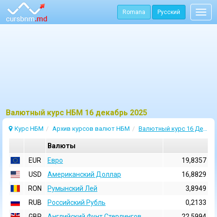
Romana
Русский
Togg
navig
Bалютный курс НБМ 16 декабрь 2025
Курс НБМ
Архив курсов валют НБМ
Валютный курс 16 Декабрь 2025
Валюты
EUR
Евро
19,8357
USD
Aмериканский Доллар
16,8829
RON
Румынский Лей
3,8949
RUB
Российский Рубль
0,2133
GBP
Английский Фунт Стерлингов
22,5994