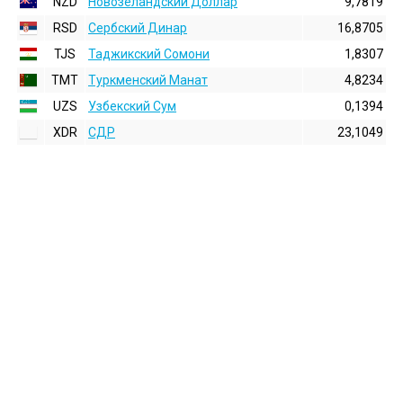
NZD
Новозеландский Доллар
9,7819
RSD
Сербский Динар
16,8705
TJS
Таджикский Сомони
1,8307
TMT
Туркменский Манат
4,8234
UZS
Узбекский Сум
0,1394
XDR
СДР
23,1049