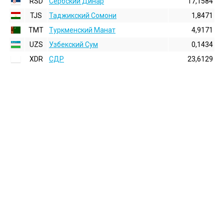
RSD
Сербский Динар
17,1584
TJS
Таджикский Сомони
1,8471
TMT
Туркменский Манат
4,9171
UZS
Узбекский Сум
0,1434
XDR
СДР
23,6129