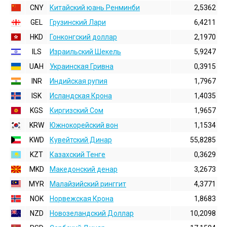
CNY
Китайский юань Ренминби
2,5362
GEL
Грузинский Лари
6,4211
HKD
Гонконгский доллаp
2,1970
ILS
Израильский Шекель
5,9247
UAH
Украинская Гривна
0,3915
INR
Индийская pупия
1,7967
ISK
Исландская Крона
1,4035
KGS
Киргизский Сом
1,9657
KRW
Южнокорейский вон
1,1534
KWD
Кувейтский Динар
55,8285
KZT
Казахский Тенге
0,3629
MKD
Македонский денар
3,2673
MYR
Малайзийский ринггит
4,3771
NOK
Норвежская Крона
1,8683
NZD
Новозеландский Доллар
10,2098