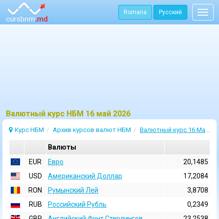
Romana
Русский
Togg
navig
Bалютный курс НБМ 16 май 2026
Курс НБМ
Архив курсов валют НБМ
Валютный курс 16 Май 2026
Валюты
EUR
Евро
20,1485
USD
Aмериканский Доллар
17,2084
RON
Румынский Лей
3,8708
RUB
Российский Рубль
0,2349
GBP
Английский Фунт Стерлингов
23,2538