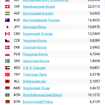
CHF
Швейцарский Франк
22,0113
HUF
Венгерский Форинт
5,6363
AUD
Австралийский Доллар
12,4632
JPY
Японская Йена
10,8970
CAD
Канадский Доллар
12,5469
CZK
Чешская Крона
0,8289
DKK
Датская Крона
2,6962
PLN
Польская Злота
4,7544
SEK
Шведская Крона
1,8458
AED
О.А.Э. Дирхам
4,6851
TRY
Турецкая Лира
0,3778
ALL
Албанский лек
2,1097
AMD
Армянский Драм
0,4672
AZN
Азербайджанский Манат
10,1272
BYN
Белорусский Рубль
6,2129