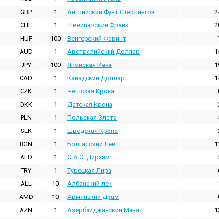
GBP
1
Английский Фунт Стерлингов
2
CHF
1
Швейцарский Франк
2
HUF
100
Венгерский Форинт
AUD
1
Австралийский Доллар
1
JPY
100
Японская Йена
1
CAD
1
Канадский Доллар
1
CZK
1
Чешская Крона
DKK
1
Датская Крона
PLN
1
Польская Злота
SEK
1
Шведская Крона
BGN
1
Болгарский Лев
1
AED
1
О.А.Э. Дирхам
TRY
1
Турецкая Лира
ALL
10
Албанский лек
AMD
10
Армянский Драм
AZN
1
Азербайджанский Манат
1