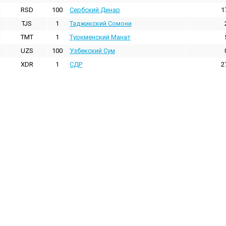
RSD
100
Сербский Динар
1
TJS
1
Таджикский Сомони
TMT
1
Туркменский Манат
UZS
100
Узбекский Сум
XDR
1
СДР
2