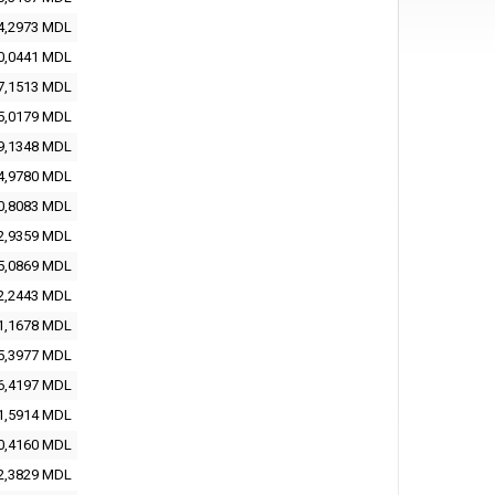
4,2973
MDL
0,0441
MDL
7,1513
MDL
5,0179
MDL
9,1348
MDL
4,9780
MDL
0,8083
MDL
2,9359
MDL
5,0869
MDL
2,2443
MDL
1,1678
MDL
5,3977
MDL
6,4197
MDL
1,5914
MDL
0,4160
MDL
2,3829
MDL