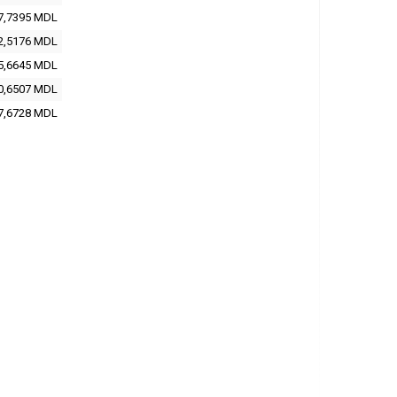
7,7395
MDL
2,5176
MDL
5,6645
MDL
0,6507
MDL
7,6728
MDL