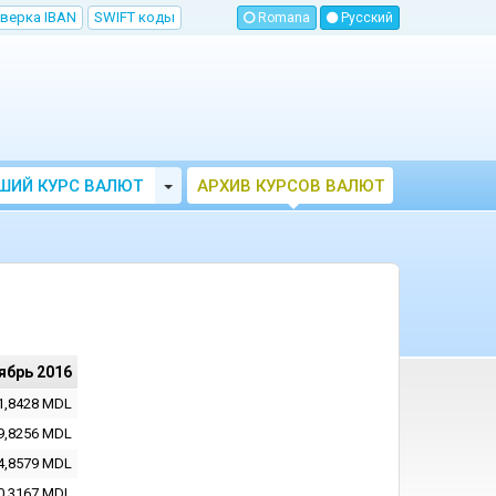
верка IBAN
SWIFT коды
Romana
Русский
Toggle Dropdown
ШИЙ КУРС ВАЛЮТ
АРХИВ КУРСОВ ВАЛЮТ
МОЛДОВЫ
НБМ
ябрь 2016
1,8428
MDL
9,8256
MDL
4,8579
MDL
0,3167
MDL