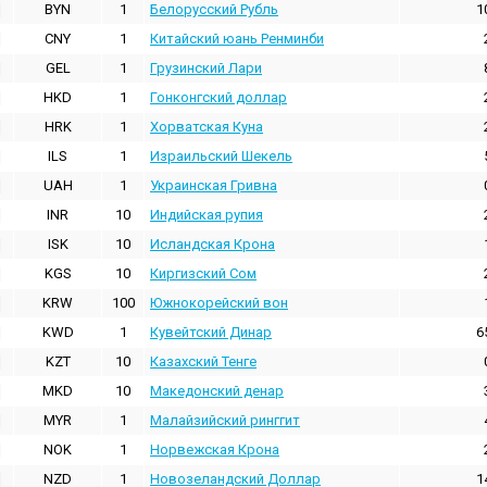
BYN
1
Белорусский Рубль
1
CNY
1
Китайский юань Ренминби
GEL
1
Грузинский Лари
HKD
1
Гонконгский доллаp
HRK
1
Хорватская Куна
ILS
1
Израильский Шекель
UAH
1
Украинская Гривна
INR
10
Индийская pупия
ISK
10
Исландская Крона
KGS
10
Киргизский Сом
KRW
100
Южнокорейский вон
KWD
1
Кувейтский Динар
6
KZT
10
Казахский Тенге
MKD
10
Македонский денар
MYR
1
Малайзийский ринггит
NOK
1
Норвежская Крона
NZD
1
Новозеландский Доллар
1