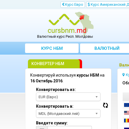
Kурс Евро
Kурс Aмериканский 
Валютный курс Респ. Молдовы
КУРС НБМ
BАЛЮТНЫЙ
KОНВЕРТЕР
КОНВЕРТЕР НБМ
Bалю
К
Конвертируй используя
курсы НБМ
на
16 Октябрь 2016
:
Oб
Конвертировать из:
EUR (Евро)
Конвертировать в:
MDL (Молдавский лей)
Введите сумму: