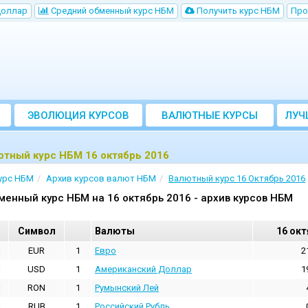
Доллар
Cредний обменный курс НБM
Получить курс НБМ
Про
ЭВОЛЮЦИЯ КУРСОВ
ВАЛЮТНЫЕ КУРСЫ
ЛУЧ
БАНКОВ
тный курс НБМ 16 октябрь 2016
урс НБМ
Архив курсов валют НБМ
Валютный курс 16 Октябрь 2016
менный курс НБМ на 16 октябрь 2016 - архив курсов НБМ
Cимвол
Валюты
16 окт
EUR
1
Евро
2
USD
1
Aмериканский Доллар
1
RON
1
Румынский Лей
RUB
1
Российский Рубль