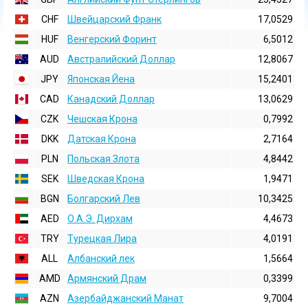
CHF
Швейцарский Франк
17,0529
HUF
Венгерский Форинт
6,5012
AUD
Австралийский Доллар
12,8067
JPY
Японская Йена
15,2401
CAD
Канадский Доллар
13,0629
CZK
Чешская Крона
0,7992
DKK
Датская Крона
2,7164
PLN
Польская Злота
4,8442
SEK
Шведская Крона
1,9471
BGN
Болгарский Лев
10,3425
AED
О.А.Э. Дирхам
4,4673
TRY
Турецкая Лира
4,0191
ALL
Албанский лек
1,5664
AMD
Армянский Драм
0,3399
AZN
Азербайджанский Манат
9,7004