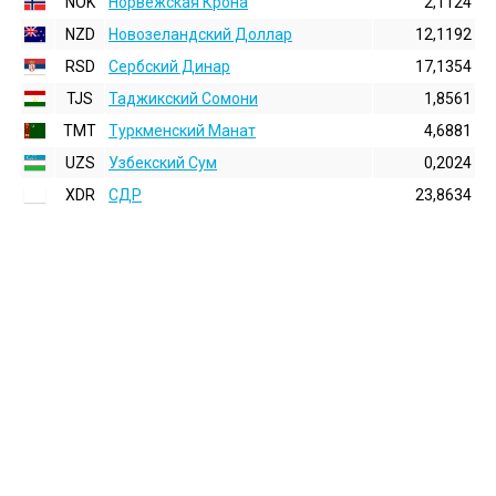
NOK
Норвежская Крона
2,1124
NZD
Новозеландский Доллар
12,1192
RSD
Сербский Динар
17,1354
TJS
Таджикский Сомони
1,8561
TMT
Туркменский Манат
4,6881
UZS
Узбекский Сум
0,2024
XDR
СДР
23,8634