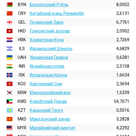
BYN
Белорусский Рубль
8,0502
CNY
Китайский юань Ренминби
2,6131
GEL
Грузинский Лари
6,7761
HKD
Гонконгский доллаp
2,0902
HRK
Хорватская Куна
2,7269
ILS
Израильский Шекель
4,6829
UAH
Украинская Гривна
0,6281
INR
Индийская pупия
2,5158
ISK
Исландская Крона
1,6634
KGS
Киргизский Сом
2,3694
KRW
Южнокорейский вон
1,5339
KWD
Кувейтский Динар
54,7071
KZT
Казахский Тенге
0,5016
MKD
Македонский денар
3,2828
MYR
Малайзийский ринггит
4,2292