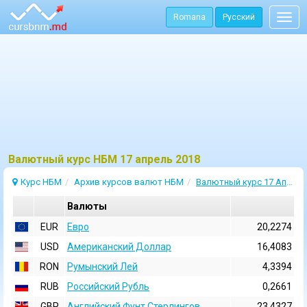
Romana
Русский
Togg
navig
Bалютный курс НБМ 17 апрель 2018
Курс НБМ
Архив курсов валют НБМ
Валютный курс 17 Апрель 2018
Валюты
EUR
Евро
20,2274
USD
Aмериканский Доллар
16,4083
RON
Румынский Лей
4,3394
RUB
Российский Рубль
0,2661
GBP
Английский Фунт Стерлингов
23,4327