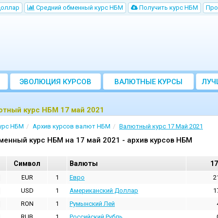
Доллар
Cредний обменный курс НБM
Получить курс НБМ
Про
ЭВОЛЮЦИЯ КУРСОВ
ВАЛЮТНЫЕ КУРСЫ
ЛУЧ
БАНКОВ
ютный курс НБМ 17 май 2021
урс НБМ
Архив курсов валют НБМ
Валютный курс 17 Май 2021
менный курс НБМ на 17 май 2021 - архив курсов НБМ
Cимвол
Валюты
17
EUR
1
Евро
2
USD
1
Aмериканский Доллар
1
RON
1
Румынский Лей
RUB
1
Российский Рубль