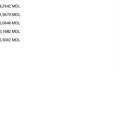
8,2642
MDL
1,5673
MDL
5,0646
MDL
0,1682
MDL
5,5032
MDL