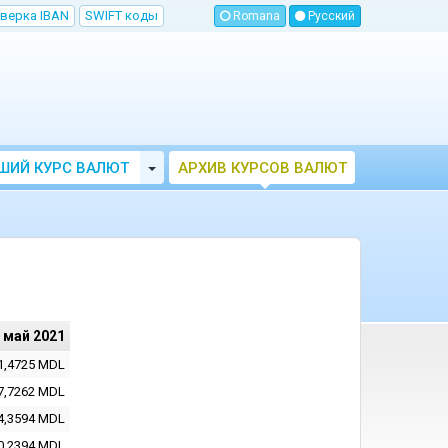
верка IBAN
SWIFT коды
Romana
Русский
Toggle Dropdown
ШИЙ КУРС ВАЛЮТ
АРХИВ КУРСОВ ВАЛЮТ
МОЛДОВЫ
НБМ
 май 2021
1,4725
MDL
7,7262
MDL
4,3594
MDL
0,2394
MDL