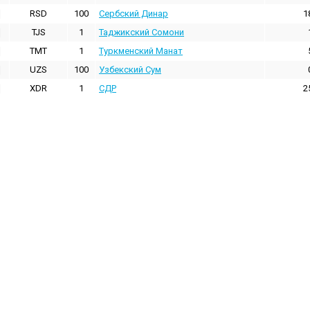
RSD
100
Сербский Динар
1
TJS
1
Таджикский Сомони
TMT
1
Туркменский Манат
UZS
100
Узбекский Сум
XDR
1
СДР
2