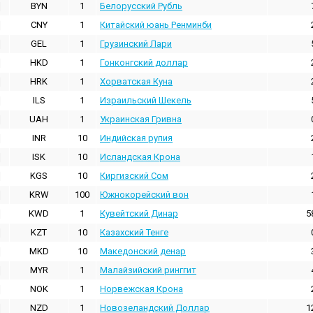
BYN
1
Белорусский Рубль
CNY
1
Китайский юань Ренминби
GEL
1
Грузинский Лари
HKD
1
Гонконгский доллаp
HRK
1
Хорватская Куна
ILS
1
Израильский Шекель
UAH
1
Украинская Гривна
INR
10
Индийская pупия
ISK
10
Исландская Крона
KGS
10
Киргизский Сом
KRW
100
Южнокорейский вон
KWD
1
Кувейтский Динар
5
KZT
10
Казахский Тенге
MKD
10
Македонский денар
MYR
1
Малайзийский ринггит
NOK
1
Норвежская Крона
NZD
1
Новозеландский Доллар
1