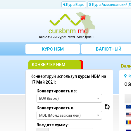
Kурс Евро
Kурс Aмериканский 
Валютный курс Респ. Молдовы
КУРС НБМ
BАЛЮТНЫЙ
KОНВЕРТЕР
КОНВЕРТЕР НБМ
Bал
К
Конвертируй используя
курсы НБМ
на
17 Май 2021
:
Oб
Конвертировать из:
EUR (Евро)
Конвертировать в:
MDL (Молдавский лей)
Введите сумму: