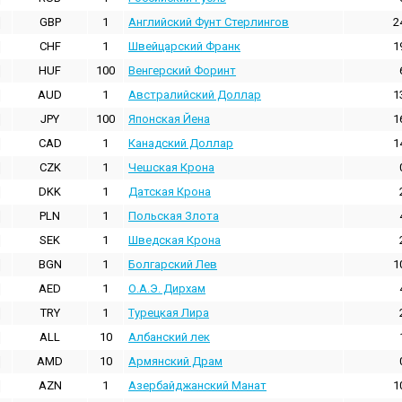
GBP
1
Английский Фунт Стерлингов
2
CHF
1
Швейцарский Франк
1
HUF
100
Венгерский Форинт
AUD
1
Австралийский Доллар
1
JPY
100
Японская Йена
1
CAD
1
Канадский Доллар
1
CZK
1
Чешская Крона
DKK
1
Датская Крона
PLN
1
Польская Злота
SEK
1
Шведская Крона
BGN
1
Болгарский Лев
1
AED
1
О.А.Э. Дирхам
TRY
1
Турецкая Лира
ALL
10
Албанский лек
AMD
10
Армянский Драм
AZN
1
Азербайджанский Манат
1