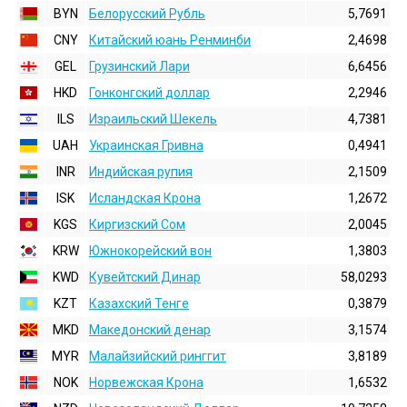
BYN
Белорусский Рубль
5,7691
CNY
Китайский юань Ренминби
2,4698
GEL
Грузинский Лари
6,6456
HKD
Гонконгский доллаp
2,2946
ILS
Израильский Шекель
4,7381
UAH
Украинская Гривна
0,4941
INR
Индийская pупия
2,1509
ISK
Исландская Крона
1,2672
KGS
Киргизский Сом
2,0045
KRW
Южнокорейский вон
1,3803
KWD
Кувейтский Динар
58,0293
KZT
Казахский Тенге
0,3879
MKD
Македонский денар
3,1574
MYR
Малайзийский ринггит
3,8189
NOK
Норвежская Крона
1,6532