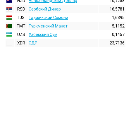
NZD
Новозеландский Доллар
10,7258
RSD
Сербский Динар
16,5781
TJS
Таджикский Сомони
1,6395
TMT
Туркменский Манат
5,1152
UZS
Узбекский Сум
0,1457
XDR
СДР
23,7136