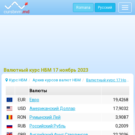
Romana
Русский
Togg
navig
Bалютный курс НБМ 17 ноябрь 2023
Курс НБМ
Архив курсов валют НБМ
Валютный курс 17 Ноябрь 2023
Валюты
EUR
Евро
19,4268
USD
Aмериканский Доллар
17,9032
RON
Румынский Лей
3,9087
RUB
Российский Рубль
0,2009
GBP
Английский Фунт Стерлингов
22,2036