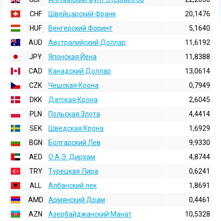
CHF
Швейцарский Франк
20,1476
HUF
Венгерский Форинт
5,1640
AUD
Австралийский Доллар
11,6192
JPY
Японская Йена
11,8388
CAD
Канадский Доллар
13,0614
CZK
Чешская Крона
0,7949
DKK
Датская Крона
2,6045
PLN
Польская Злота
4,4414
SEK
Шведская Крона
1,6929
BGN
Болгарский Лев
9,9330
AED
О.А.Э. Дирхам
4,8744
TRY
Турецкая Лира
0,6241
ALL
Албанский лек
1,8691
AMD
Армянский Драм
0,4461
AZN
Азербайджанский Манат
10,5328