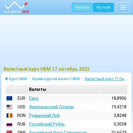
Romana
Русский
Togg
navig
Bалютный курс НБМ 17 октябрь 2022
Курс НБМ
Архив курсов валют НБМ
Валютный курс 17 Октябрь 2022
Валюты
EUR
Евро
18,8906
USD
Aмериканский Доллар
19,4218
RON
Румынский Лей
3,8248
RUB
Российский Рубль
0,3058
GBP
Английский Фунт Стерлингов
21,6573