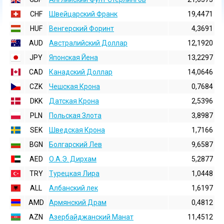
CHF
Швейцарский Франк
19,4471
HUF
Венгерский Форинт
4,3691
AUD
Австралийский Доллар
12,1920
JPY
Японская Йена
13,2297
CAD
Канадский Доллар
14,0646
CZK
Чешская Крона
0,7684
DKK
Датская Крона
2,5396
PLN
Польская Злота
3,8987
SEK
Шведская Крона
1,7166
BGN
Болгарский Лев
9,6587
AED
О.А.Э. Дирхам
5,2877
TRY
Турецкая Лира
1,0448
ALL
Албанский лек
1,6197
AMD
Армянский Драм
0,4812
AZN
Азербайджанский Манат
11,4512