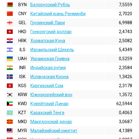
BYN
Белорусский Рубль
7,5559
CNY
Китайский юань Ренминби
2,7020
GEL
Грузинский Лари
6,9988
HKD
Гонконгский доллаp
2,4743
HRK
Хорватская Куна
2,5082
ILS
Израильский Шекель
5,4349
UAH
Украинская Гривна
0,5259
INR
Индийская pупия
2,3584
ISK
Исландская Крона
1,3426
KGS
Киргизский Сом
2,3178
KRW
Южнокорейский вон
1,3572
KWD
Кувейтский Динар
62,5944
KZT
Казахский Тенге
0,4063
MKD
Македонский денар
3,0687
MYR
Малайзийский ринггит
4,1389