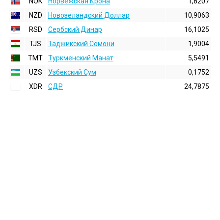
NOK
Норвежская Крона
1,8207
NZD
Новозеландский Доллар
10,9063
RSD
Сербский Динар
16,1025
TJS
Таджикский Сомони
1,9004
TMT
Туркменский Манат
5,5491
UZS
Узбекский Сум
0,1752
XDR
СДР
24,7875