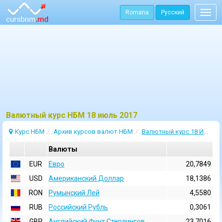
Romana
Русский
Togg
navig
Bалютный курс НБМ 18 июль 2017
Курс НБМ
Архив курсов валют НБМ
Валютный курс 18 Июль 2017
Валюты
EUR
Евро
20,7849
USD
Aмериканский Доллар
18,1386
RON
Румынский Лей
4,5580
RUB
Российский Рубль
0,3061
GBP
Английский Фунт Стерлингов
23,7016