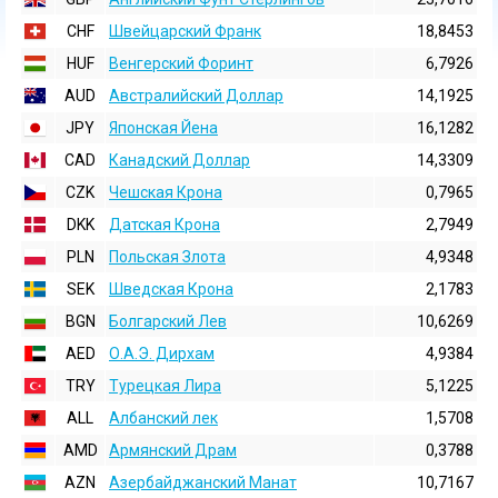
CHF
Швейцарский Франк
18,8453
HUF
Венгерский Форинт
6,7926
AUD
Австралийский Доллар
14,1925
JPY
Японская Йена
16,1282
CAD
Канадский Доллар
14,3309
CZK
Чешская Крона
0,7965
DKK
Датская Крона
2,7949
PLN
Польская Злота
4,9348
SEK
Шведская Крона
2,1783
BGN
Болгарский Лев
10,6269
AED
О.А.Э. Дирхам
4,9384
TRY
Турецкая Лира
5,1225
ALL
Албанский лек
1,5708
AMD
Армянский Драм
0,3788
AZN
Азербайджанский Манат
10,7167