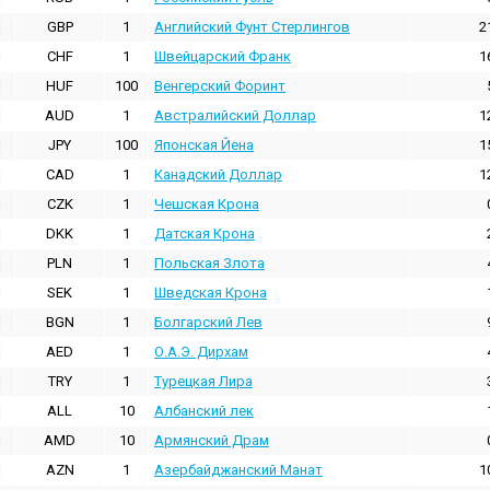
GBP
1
Английский Фунт Стерлингов
2
CHF
1
Швейцарский Франк
1
HUF
100
Венгерский Форинт
AUD
1
Австралийский Доллар
1
JPY
100
Японская Йена
1
CAD
1
Канадский Доллар
1
CZK
1
Чешская Крона
DKK
1
Датская Крона
PLN
1
Польская Злота
SEK
1
Шведская Крона
BGN
1
Болгарский Лев
AED
1
О.А.Э. Дирхам
TRY
1
Турецкая Лира
ALL
10
Албанский лек
AMD
10
Армянский Драм
AZN
1
Азербайджанский Манат
1