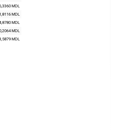
6,3360
MDL
1,8116
MDL
4,8780
MDL
0,2064
MDL
3,5879
MDL