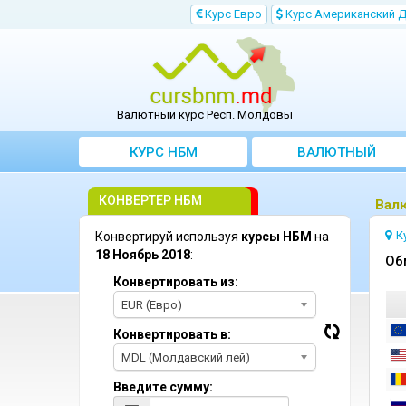
Kурс Евро
Kурс Aмериканский 
Валютный курс Респ. Молдовы
КУРС НБМ
BАЛЮТНЫЙ
KОНВЕРТЕР
КОНВЕРТЕР НБМ
Bал
К
Конвертируй используя
курсы НБМ
на
18 Ноябрь 2018
:
Oб
Конвертировать из:
EUR (Евро)
Конвертировать в:
MDL (Молдавский лей)
Введите сумму: