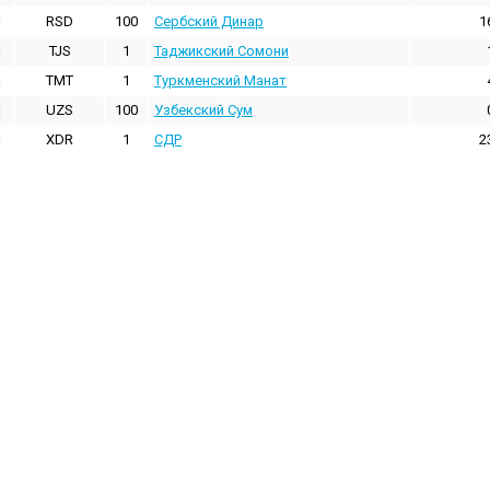
RSD
100
Сербский Динар
1
TJS
1
Таджикский Сомони
TMT
1
Туркменский Манат
UZS
100
Узбекский Сум
XDR
1
СДР
2