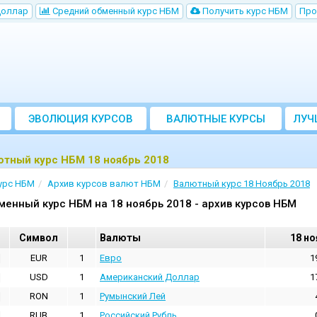
Доллар
Cредний обменный курс НБM
Получить курс НБМ
Про
ЭВОЛЮЦИЯ КУРСОВ
ВАЛЮТНЫЕ КУРСЫ
ЛУЧ
БАНКОВ
ютный курс НБМ 18 ноябрь 2018
урс НБМ
Архив курсов валют НБМ
Валютный курс 18 Ноябрь 2018
менный курс НБМ на 18 ноябрь 2018 - архив курсов НБМ
Cимвол
Валюты
18 но
EUR
1
Евро
1
USD
1
Aмериканский Доллар
1
RON
1
Румынский Лей
RUB
1
Российский Рубль