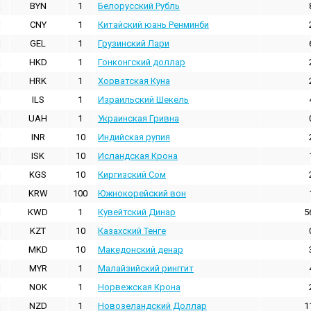
BYN
1
Белорусский Рубль
CNY
1
Китайский юань Ренминби
GEL
1
Грузинский Лари
HKD
1
Гонконгский доллаp
HRK
1
Хорватская Куна
ILS
1
Израильский Шекель
UAH
1
Украинская Гривна
INR
10
Индийская pупия
ISK
10
Исландская Крона
KGS
10
Киргизский Сом
KRW
100
Южнокорейский вон
KWD
1
Кувейтский Динар
5
KZT
10
Казахский Тенге
MKD
10
Македонский денар
MYR
1
Малайзийский ринггит
NOK
1
Норвежская Крона
NZD
1
Новозеландский Доллар
1