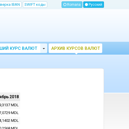
верка IBAN
SWIFT коды
Romana
Русский
Toggle Dropdown
ШИЙ КУРС ВАЛЮТ
АРХИВ КУРСОВ ВАЛЮТ
МОЛДОВЫ
НБМ
ябрь 2018
9,3137
MDL
7,0729
MDL
4,1402
MDL
0,2568
MDL