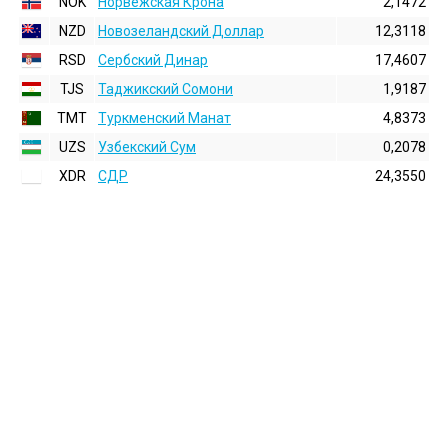
NOK
Норвежская Крона
2,1472
NZD
Новозеландский Доллар
12,3118
RSD
Сербский Динар
17,4607
TJS
Таджикский Сомони
1,9187
TMT
Туркменский Манат
4,8373
UZS
Узбекский Сум
0,2078
XDR
СДР
24,3550