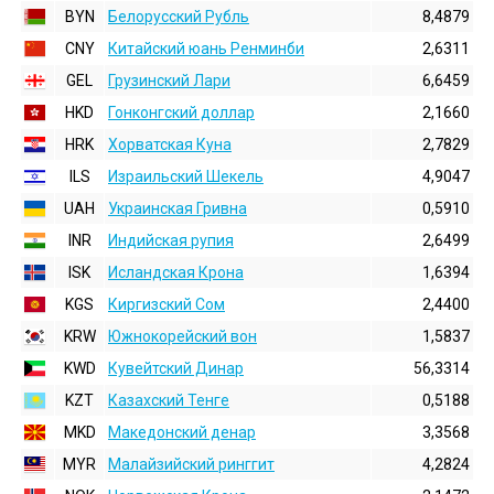
BYN
Белорусский Рубль
8,4879
CNY
Китайский юань Ренминби
2,6311
GEL
Грузинский Лари
6,6459
HKD
Гонконгский доллаp
2,1660
HRK
Хорватская Куна
2,7829
ILS
Израильский Шекель
4,9047
UAH
Украинская Гривна
0,5910
INR
Индийская pупия
2,6499
ISK
Исландская Крона
1,6394
KGS
Киргизский Сом
2,4400
KRW
Южнокорейский вон
1,5837
KWD
Кувейтский Динар
56,3314
KZT
Казахский Тенге
0,5188
MKD
Македонский денар
3,3568
MYR
Малайзийский ринггит
4,2824