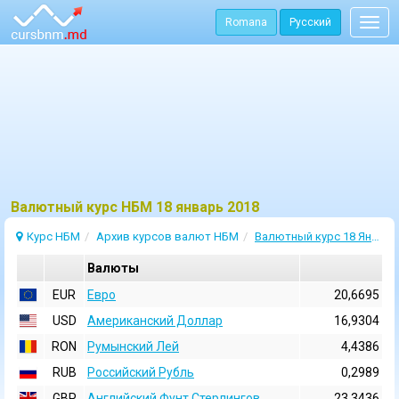
Romana
Русский
Togg
navig
Bалютный курс НБМ 18 январь 2018
Курс НБМ
Архив курсов валют НБМ
Валютный курс 18 Январь 2018
Валюты
EUR
Евро
20,6695
USD
Aмериканский Доллар
16,9304
RON
Румынский Лей
4,4386
RUB
Российский Рубль
0,2989
GBP
Английский Фунт Стерлингов
23,3436