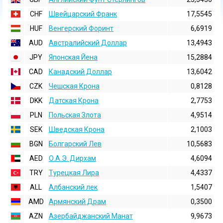
CHF
Швейцарский Франк
17,5545
HUF
Венгерский Форинт
6,6919
AUD
Австралийский Доллар
13,4943
JPY
Японская Йена
15,2884
CAD
Канадский Доллар
13,6042
CZK
Чешская Крона
0,8128
DKK
Датская Крона
2,7753
PLN
Польская Злота
4,9514
SEK
Шведская Крона
2,1003
BGN
Болгарский Лев
10,5683
AED
О.А.Э. Дирхам
4,6094
TRY
Турецкая Лира
4,4337
ALL
Албанский лек
1,5407
AMD
Армянский Драм
0,3500
AZN
Азербайджанский Манат
9,9673