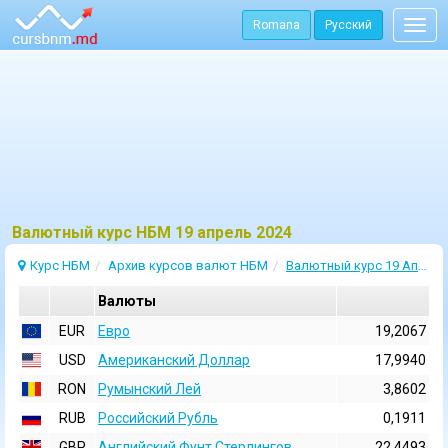
Romana
Русский
Togg
navig
Bалютный курс НБМ 19 апрель 2024
Курс НБМ
Архив курсов валют НБМ
Валютный курс 19 Апрель 2024
Валюты
EUR
Евро
19,2067
USD
Aмериканский Доллар
17,9940
RON
Румынский Лей
3,8602
RUB
Российский Рубль
0,1911
GBP
Английский Фунт Стерлингов
22,4493