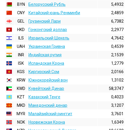
BYN
Белорусский Рубль
5,4932
CNY
Китайский юань Ренминби
2,4859
GEL
Грузинский Лари
6,7382
HKD
Гонконгский доллаp
2,2977
ILS
Израильский Шекель
4,7642
UAH
Украинская Гривна
0,4539
INR
Индийская pупия
2,1539
ISK
Исландская Крона
1,2779
KGS
Киргизский Сом
2,0166
KRW
Южнокорейский вон
1,3102
KWD
Кувейтский Динар
58,3747
KZT
Казахский Тенге
0,4023
MKD
Македонский денар
3,1207
MYR
Малайзийский ринггит
3,7601
NOK
Норвежская Крона
1,6349