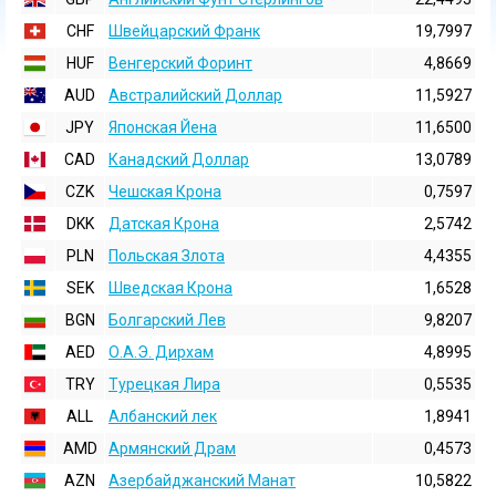
CHF
Швейцарский Франк
19,7997
HUF
Венгерский Форинт
4,8669
AUD
Австралийский Доллар
11,5927
JPY
Японская Йена
11,6500
CAD
Канадский Доллар
13,0789
CZK
Чешская Крона
0,7597
DKK
Датская Крона
2,5742
PLN
Польская Злота
4,4355
SEK
Шведская Крона
1,6528
BGN
Болгарский Лев
9,8207
AED
О.А.Э. Дирхам
4,8995
TRY
Турецкая Лира
0,5535
ALL
Албанский лек
1,8941
AMD
Армянский Драм
0,4573
AZN
Азербайджанский Манат
10,5822