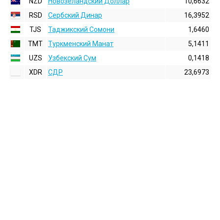
NZD
Новозеландский Доллар
10,6632
RSD
Сербский Динар
16,3952
TJS
Таджикский Сомони
1,6460
TMT
Туркменский Манат
5,1411
UZS
Узбекский Сум
0,1418
XDR
СДР
23,6973