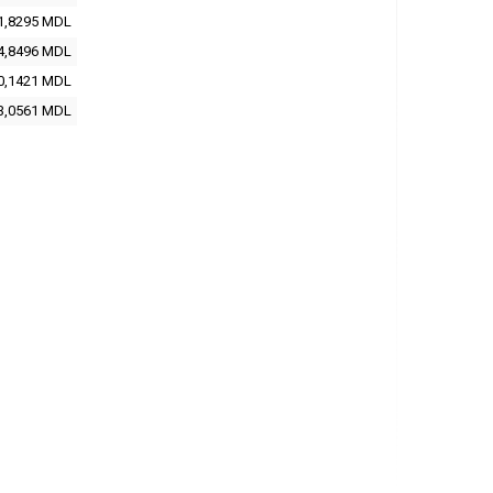
1,8295
MDL
4,8496
MDL
0,1421
MDL
3,0561
MDL