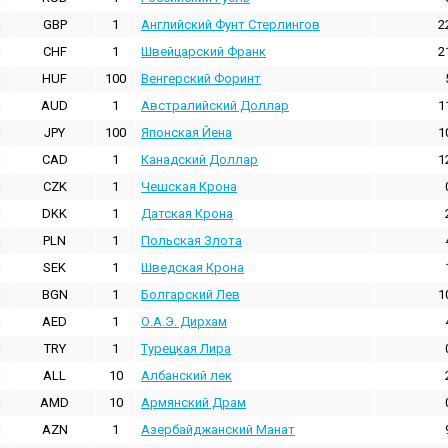
GBP
1
Английский Фунт Стерлингов
2
CHF
1
Швейцарский Франк
2
HUF
100
Венгерский Форинт
AUD
1
Австралийский Доллар
1
JPY
100
Японская Йена
1
CAD
1
Канадский Доллар
1
CZK
1
Чешская Крона
DKK
1
Датская Крона
PLN
1
Польская Злота
SEK
1
Шведская Крона
BGN
1
Болгарский Лев
1
AED
1
О.А.Э. Дирхам
TRY
1
Турецкая Лира
ALL
10
Албанский лек
AMD
10
Армянский Драм
AZN
1
Азербайджанский Манат