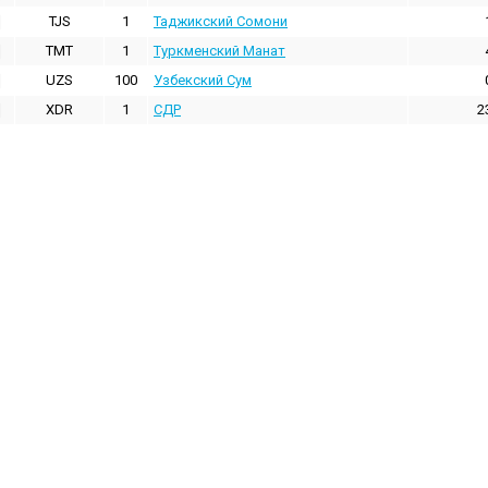
TJS
1
Таджикский Сомони
TMT
1
Туркменский Манат
UZS
100
Узбекский Сум
XDR
1
СДР
2