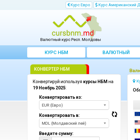
Kурс Евро
Kурс Aмериканский 
Валютный курс Респ. Молдовы
КУРС НБМ
BАЛЮТНЫЙ
KОНВЕРТЕР
КОНВЕРТЕР НБМ
Bал
К
Конвертируй используя
курсы НБМ
на
19 Ноябрь 2025
:
Oб
Конвертировать из:
EUR (Евро)
Конвертировать в:
MDL (Молдавский лей)
Введите сумму: