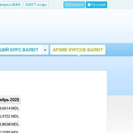
верка IBAN
SWIFT коды
Romana
Русский
Toggle Dropdown
ШИЙ КУРС ВАЛЮТ
АРХИВ КУРСОВ ВАЛЮТ
МОЛДОВЫ
НБМ
ябрь 2025
9,6614
MDL
6,9722
MDL
3,8658
MDL
0,2095
MDL