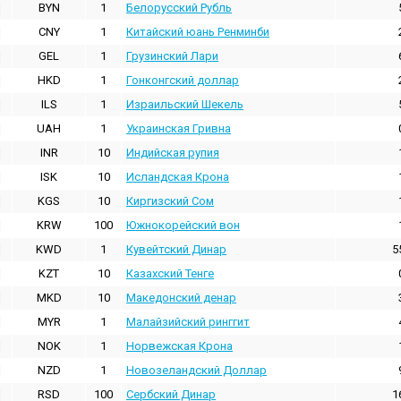
BYN
1
Белорусский Рубль
CNY
1
Китайский юань Ренминби
GEL
1
Грузинский Лари
HKD
1
Гонконгский доллаp
ILS
1
Израильский Шекель
UAH
1
Украинская Гривна
INR
10
Индийская pупия
ISK
10
Исландская Крона
KGS
10
Киргизский Сом
KRW
100
Южнокорейский вон
KWD
1
Кувейтский Динар
5
KZT
10
Казахский Тенге
MKD
10
Македонский денар
MYR
1
Малайзийский ринггит
NOK
1
Норвежская Крона
NZD
1
Новозеландский Доллар
RSD
100
Сербский Динар
1