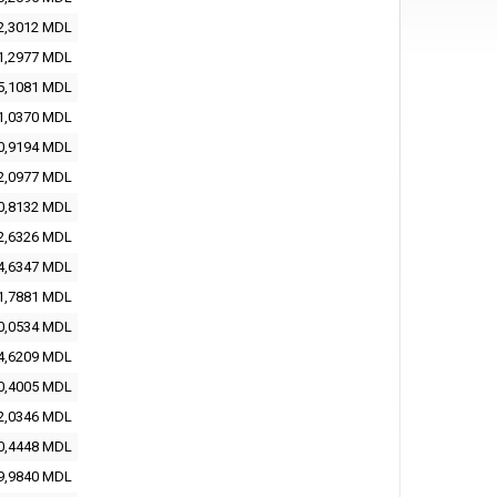
2,3012
MDL
1,2977
MDL
5,1081
MDL
1,0370
MDL
0,9194
MDL
2,0977
MDL
0,8132
MDL
2,6326
MDL
4,6347
MDL
1,7881
MDL
0,0534
MDL
4,6209
MDL
0,4005
MDL
2,0346
MDL
0,4448
MDL
9,9840
MDL