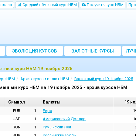
Доллар
Cредний обменный курс НБM
Получить курс НБМ
Про
ЭВОЛЮЦИЯ КУРСОВ
ВАЛЮТНЫЕ КУРСЫ
ЛУЧ
БАНКОВ
ютный курс НБМ 19 ноябрь 2025
урс НБМ
Архив курсов валют НБМ
Валютный курс 19 Ноябрь 2025
менный курс НБМ на 19 ноябрь 2025 - архив курсов НБМ
Cимвол
Валюты
19 но
EUR
1
Евро
1
USD
1
Aмериканский Доллар
1
RON
1
Румынский Лей
RUB
1
Российский Рубль