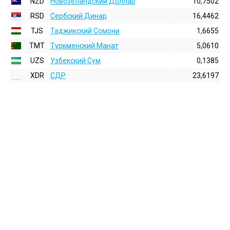
NZD
Новозеландский Доллар
10,7502
RSD
Сербский Динар
16,4462
TJS
Таджикский Сомони
1,6655
TMT
Туркменский Манат
5,0610
UZS
Узбекский Сум
0,1385
XDR
СДР
23,6197