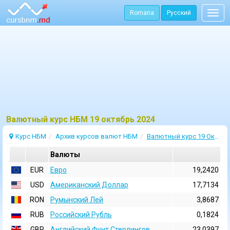
Romana
Русский
Togg
navig
Bалютный курс НБМ 19 октябрь 2024
Курс НБМ
Архив курсов валют НБМ
Валютный курс 19 Октябрь 2024
Валюты
EUR
Евро
19,2420
USD
Aмериканский Доллар
17,7134
RON
Румынский Лей
3,8687
RUB
Российский Рубль
0,1824
GBP
Английский Фунт Стерлингов
23,0397