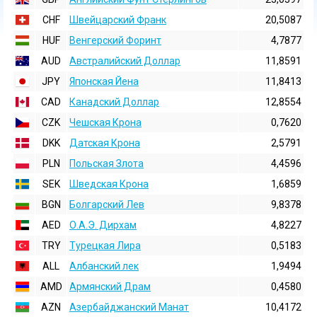
CHF
Швейцарский Франк
20,5087
HUF
Венгерский Форинт
4,7877
AUD
Австралийский Доллар
11,8591
JPY
Японская Йена
11,8413
CAD
Канадский Доллар
12,8554
CZK
Чешская Крона
0,7620
DKK
Датская Крона
2,5791
PLN
Польская Злота
4,4596
SEK
Шведская Крона
1,6859
BGN
Болгарский Лев
9,8378
AED
О.А.Э. Дирхам
4,8227
TRY
Турецкая Лира
0,5183
ALL
Албанский лек
1,9494
AMD
Армянский Драм
0,4580
AZN
Азербайджанский Манат
10,4172