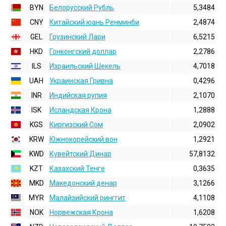
BYN
Белорусский Рубль
5,3484
CNY
Китайский юань Ренминби
2,4874
GEL
Грузинский Лари
6,5215
HKD
Гонконгский доллаp
2,2786
ILS
Израильский Шекель
4,7018
UAH
Украинская Гривна
0,4296
INR
Индийская pупия
2,1070
ISK
Исландская Крона
1,2888
KGS
Киргизский Сом
2,0902
KRW
Южнокорейский вон
1,2921
KWD
Кувейтский Динар
57,8132
KZT
Казахский Тенге
0,3635
MKD
Македонский денар
3,1266
MYR
Малайзийский ринггит
4,1108
NOK
Норвежская Крона
1,6208