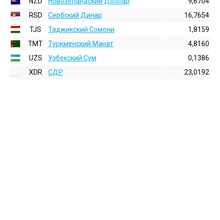
NZD
Новозеландский Доллар
9,6704
RSD
Сербский Динар
16,7654
TJS
Таджикский Сомони
1,8159
TMT
Туркменский Манат
4,8160
UZS
Узбекский Сум
0,1386
XDR
СДР
23,0192