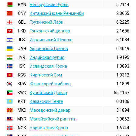
BYN
Белорусский Рубль
5,7144
CNY
Китайский юань Ренминби
2,3655
GEL
Грузинский Лари
6,2225
HKD
Гонконгский доллаp
2,1686
ILS
Израильский Шекель
5,1084
UAH
Украинская Гривна
0,4049
INR
Индийская pупия
1,9195
ISK
Исландская Крона
1,3893
KGS
Киргизский Сом
1,9312
KRW
Южнокорейский вон
1,1899
KWD
Кувейтский Динар
55,1157
KZT
Казахский Тенге
0,3136
MKD
Македонский денар
3,1894
MYR
Малайзийский ринггит
3,9862
NOK
Норвежская Крона
1,6744