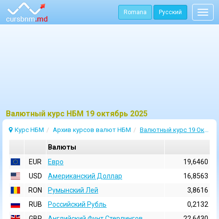
Romana
Русский
Togg
navig
Bалютный курс НБМ 19 октябрь 2025
Курс НБМ
Архив курсов валют НБМ
Валютный курс 19 Октябрь 2025
Валюты
EUR
Евро
19,6460
USD
Aмериканский Доллар
16,8563
RON
Румынский Лей
3,8616
RUB
Российский Рубль
0,2132
GBP
Английский Фунт Стерлингов
22,6430