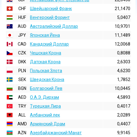
CHF
Швейцарский Франк
21,1470
HUF
Венгерский Форинт
5,0407
AUD
Австралийский Доллар
10,9701
JPY
Японская Йена
11,1489
CAD
Канадский Доллар
12,0068
CZK
Чешская Крона
0,8088
DKK
Датская Крона
2,6303
PLN
Польская Злота
4,6230
SEK
Шведская Крона
1,7852
BGN
Болгарский Лев
10,0445
AED
О.А.Э. Дирхам
4,5893
TRY
Турецкая Лира
0,4017
ALL
Албанский лек
2,0289
AMD
Армянский Драм
0,4407
AZN
Азербайджанский Манат
9,9145