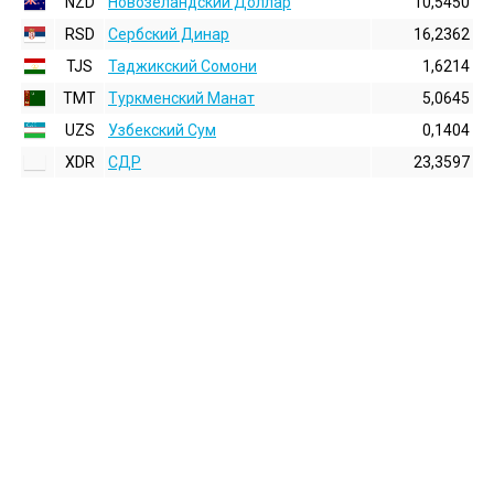
NZD
Новозеландский Доллар
10,5450
RSD
Сербский Динар
16,2362
TJS
Таджикский Сомони
1,6214
TMT
Туркменский Манат
5,0645
UZS
Узбекский Сум
0,1404
XDR
СДР
23,3597