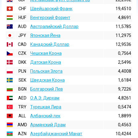
CHF
Швейцарский Франк
19,4510
HUF
Венгерский Форинт
4,8691
AUD
Австралийский Доллар
11,5785
JPY
Японская Йена
11,2975
CAD
Канадский Доллар
12,9536
CZK
Чешская Крона
0,7564
DKK
Датская Крона
2,5496
PLN
Польская Злота
4,4008
SEK
Шведская Крона
1,6184
BGN
Болгарский Лев
9,7226
AED
О.А.Э. Дирхам
4,8261
TRY
Турецкая Лира
0,5474
ALL
Албанский лек
1,8899
AMD
Армянский Драм
0,4563
AZN
Азербайджанский Манат
10,4244