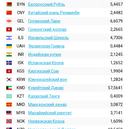
BYN
Белорусский Рубль
5,4457
CNY
Китайский юань Ренминби
2,4482
GEL
Грузинский Лари
6,6079
HKD
Гонконгский доллаp
2,2665
ILS
Израильский Шекель
4,7306
UAH
Украинская Гривна
0,4484
INR
Индийская pупия
2,1245
ISK
Исландская Крона
1,2652
KGS
Киргизский Сом
1,9904
KRW
Южнокорейский вон
1,2824
KWD
Кувейтский Динар
57,5641
KZT
Казахский Тенге
0,4009
MKD
Македонский денар
3,0872
MYR
Малайзийский ринггит
3,7141
NOK
Норвежская Крона
1,6096