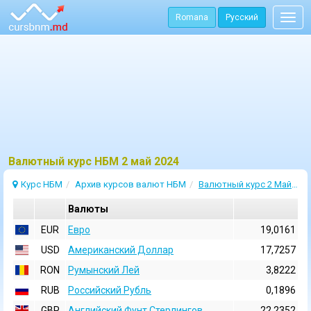
Romana
Русский
Togg
navig
Bалютный курс НБМ 2 май 2024
Курс НБМ
Архив курсов валют НБМ
Валютный курс 2 Май 2024
Валюты
EUR
Евро
19,0161
USD
Aмериканский Доллар
17,7257
RON
Румынский Лей
3,8222
RUB
Российский Рубль
0,1896
GBP
Английский Фунт Стерлингов
22,2352