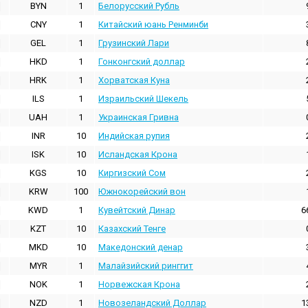
BYN
1
Белорусский Рубль
CNY
1
Китайский юань Ренминби
GEL
1
Грузинский Лари
HKD
1
Гонконгский доллаp
HRK
1
Хорватская Куна
ILS
1
Израильский Шекель
UAH
1
Украинская Гривна
INR
10
Индийская pупия
ISK
10
Исландская Крона
KGS
10
Киргизский Сом
KRW
100
Южнокорейский вон
KWD
1
Кувейтский Динар
6
KZT
10
Казахский Тенге
MKD
10
Македонский денар
MYR
1
Малайзийский ринггит
NOK
1
Норвежская Крона
NZD
1
Новозеландский Доллар
1