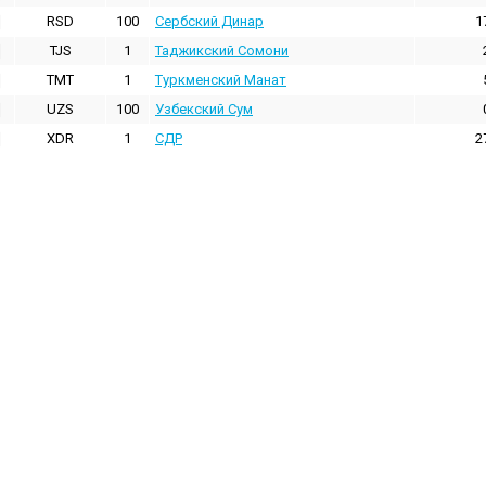
RSD
100
Сербский Динар
1
TJS
1
Таджикский Сомони
TMT
1
Туркменский Манат
UZS
100
Узбекский Сум
XDR
1
СДР
2