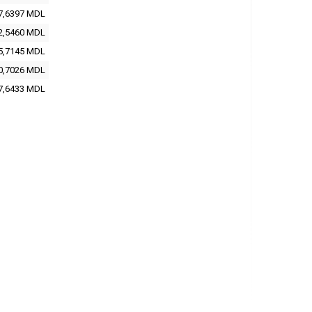
7,6397
MDL
2,5460
MDL
5,7145
MDL
0,7026
MDL
7,6433
MDL