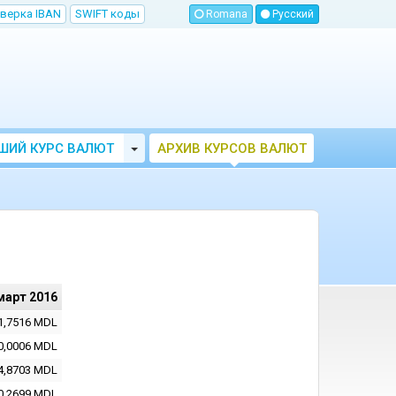
верка IBAN
SWIFT коды
Romana
Русский
Toggle Dropdown
ШИЙ КУРС ВАЛЮТ
АРХИВ КУРСОВ ВАЛЮТ
МОЛДОВЫ
НБМ
март 2016
1,7516
MDL
0,0006
MDL
4,8703
MDL
0,2699
MDL