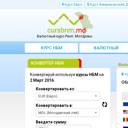
Kурс Евро
Kурс Aмериканский 
Валютный курс Респ. Молдовы
КУРС НБМ
BАЛЮТНЫЙ
KОНВЕРТЕР
КОНВЕРТЕР НБМ
Bал
К
Конвертируй используя
курсы НБМ
на
2 Март 2016
:
Oб
Конвертировать из:
EUR (Евро)
Конвертировать в:
MDL (Молдавский лей)
Введите сумму: