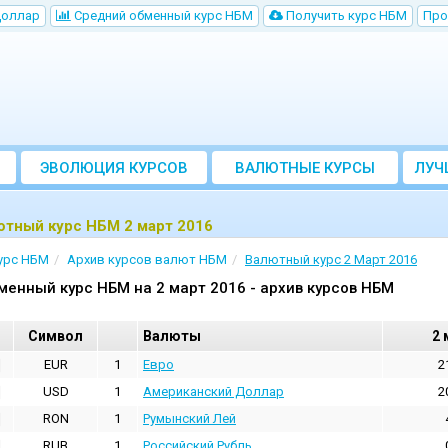
Доллар
Cредний обменный курс НБM
Получить курс НБМ
Про
ЭВОЛЮЦИЯ КУРСОВ
ВАЛЮТНЫЕ КУРСЫ
ЛУЧ
БАНКОВ
ютный курс НБМ 2 март 2016
урс НБМ
Архив курсов валют НБМ
Валютный курс 2 Март 2016
менный курс НБМ на 2 март 2016 - архив курсов НБМ
Cимвол
Валюты
2 
EUR
1
Евро
2
USD
1
Aмериканский Доллар
2
RON
1
Румынский Лей
RUB
1
Российский Рубль