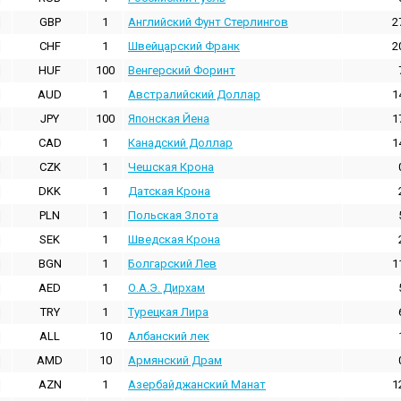
GBP
1
Английский Фунт Стерлингов
2
CHF
1
Швейцарский Франк
2
HUF
100
Венгерский Форинт
AUD
1
Австралийский Доллар
1
JPY
100
Японская Йена
1
CAD
1
Канадский Доллар
1
CZK
1
Чешская Крона
DKK
1
Датская Крона
PLN
1
Польская Злота
SEK
1
Шведская Крона
BGN
1
Болгарский Лев
1
AED
1
О.А.Э. Дирхам
TRY
1
Турецкая Лира
ALL
10
Албанский лек
AMD
10
Армянский Драм
AZN
1
Азербайджанский Манат
1