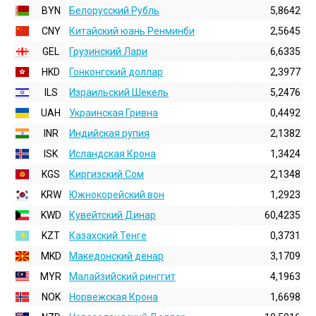
BYN
Белорусский Рубль
5,8642
CNY
Китайский юань Ренминби
2,5645
GEL
Грузинский Лари
6,6335
HKD
Гонконгский доллаp
2,3977
ILS
Израильский Шекель
5,2476
UAH
Украинская Гривна
0,4492
INR
Индийская pупия
2,1382
ISK
Исландская Крона
1,3424
KGS
Киргизский Сом
2,1348
KRW
Южнокорейский вон
1,2923
KWD
Кувейтский Динар
60,4235
KZT
Казахский Тенге
0,3731
MKD
Македонский денар
3,1709
MYR
Малайзийский ринггит
4,1963
NOK
Норвежская Крона
1,6698