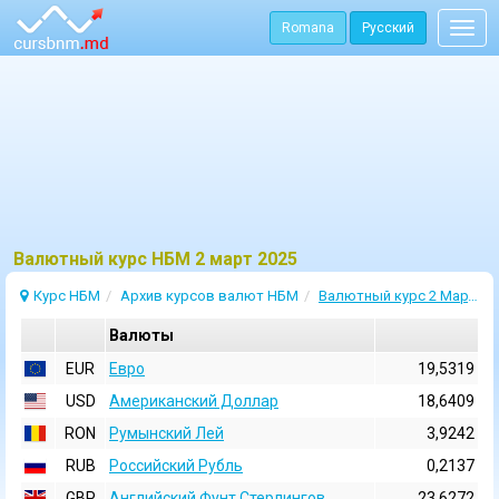
Romana
Русский
Togg
navig
Bалютный курс НБМ 2 март 2025
Курс НБМ
Архив курсов валют НБМ
Валютный курс 2 Март 2025
Валюты
EUR
Евро
19,5319
USD
Aмериканский Доллар
18,6409
RON
Румынский Лей
3,9242
RUB
Российский Рубль
0,2137
GBP
Английский Фунт Стерлингов
23,6272