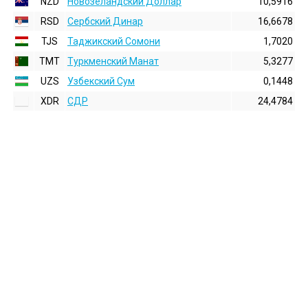
NZD
Новозеландский Доллар
10,5916
RSD
Сербский Динар
16,6678
TJS
Таджикский Сомони
1,7020
TMT
Туркменский Манат
5,3277
UZS
Узбекский Сум
0,1448
XDR
СДР
24,4784