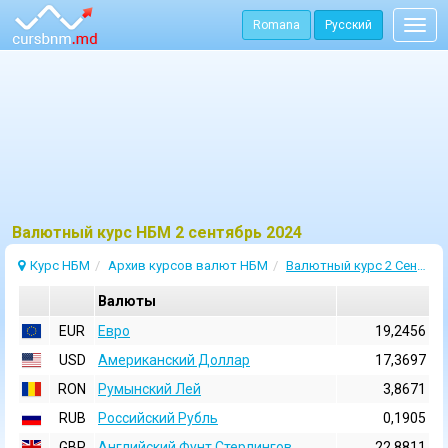
Romana
Русский
Togg
navig
Bалютный курс НБМ 2 сентябрь 2024
Курс НБМ
Архив курсов валют НБМ
Валютный курс 2 Сентябрь 2024
Валюты
EUR
Евро
19,2456
USD
Aмериканский Доллар
17,3697
RON
Румынский Лей
3,8671
RUB
Российский Рубль
0,1905
GBP
Английский Фунт Стерлингов
22,8811