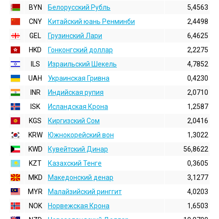
BYN
Белорусский Рубль
5,4563
CNY
Китайский юань Ренминби
2,4498
GEL
Грузинский Лари
6,4625
HKD
Гонконгский доллаp
2,2275
ILS
Израильский Шекель
4,7852
UAH
Украинская Гривна
0,4230
INR
Индийская pупия
2,0710
ISK
Исландская Крона
1,2587
KGS
Киргизский Сом
2,0416
KRW
Южнокорейский вон
1,3022
KWD
Кувейтский Динар
56,8622
KZT
Казахский Тенге
0,3605
MKD
Македонский денар
3,1277
MYR
Малайзийский ринггит
4,0203
NOK
Норвежская Крона
1,6503