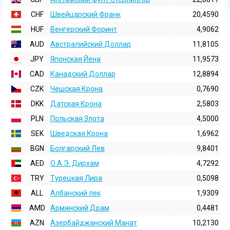
CHF
Швейцарский Франк
20,4590
HUF
Венгерский Форинт
4,9062
AUD
Австралийский Доллар
11,8105
JPY
Японская Йена
11,9573
CAD
Канадский Доллар
12,8894
CZK
Чешская Крона
0,7690
DKK
Датская Крона
2,5803
PLN
Польская Злота
4,5000
SEK
Шведская Крона
1,6962
BGN
Болгарский Лев
9,8401
AED
О.А.Э. Дирхам
4,7292
TRY
Турецкая Лира
0,5098
ALL
Албанский лек
1,9309
AMD
Армянский Драм
0,4481
AZN
Азербайджанский Манат
10,2130