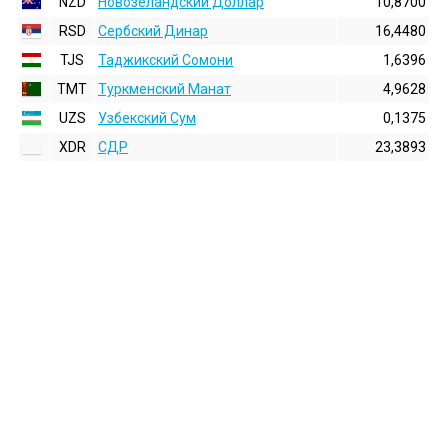
NZD
Новозеландский Доллар
10,8700
RSD
Сербский Динар
16,4480
TJS
Таджикский Сомони
1,6396
TMT
Туркменский Манат
4,9628
UZS
Узбекский Сум
0,1375
XDR
СДР
23,3893